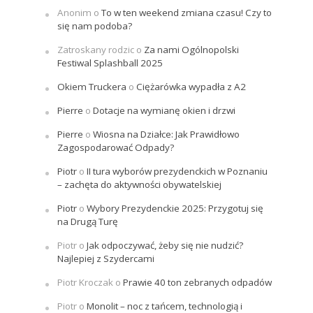
Anonim
o
To w ten weekend zmiana czasu! Czy to
się nam podoba?
Zatroskany rodzic
o
Za nami Ogólnopolski
Festiwal Splashball 2025
Okiem Truckera
o
Ciężarówka wypadła z A2
Pierre
o
Dotacje na wymianę okien i drzwi
Pierre
o
Wiosna na Działce: Jak Prawidłowo
Zagospodarować Odpady?
Piotr
o
II tura wyborów prezydenckich w Poznaniu
– zachęta do aktywności obywatelskiej
Piotr
o
Wybory Prezydenckie 2025: Przygotuj się
na Drugą Turę
Piotr
o
Jak odpoczywać, żeby się nie nudzić?
Najlepiej z Szydercami
Piotr Kroczak
o
Prawie 40 ton zebranych odpadów
Piotr
o
Monolit – noc z tańcem, technologią i