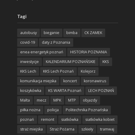
Tagi
autobusy
bieganie
bimba
CK ZAMEK
covid-19
daty z Poznania
enea energetyk poznań
HISTORIA POZNANIA
inwestycje
KALENDARIUM POZNAŃSKIE
KKS
KKS Lech
KKS Lech Poznań
Kolejorz
komunikacja miejska
koncert
koronawirus
koszykówka
KS WARTA Poznań
LECH POZNAŃ
Malta
mecz
MPK
MTP
objazdy
piłka nożna
policja
Politechnika Poznańska
poznań
remont
siatkówka
siatkówka kobiet
straż miejska
Straż Pożarna
szkieły
tramwaj