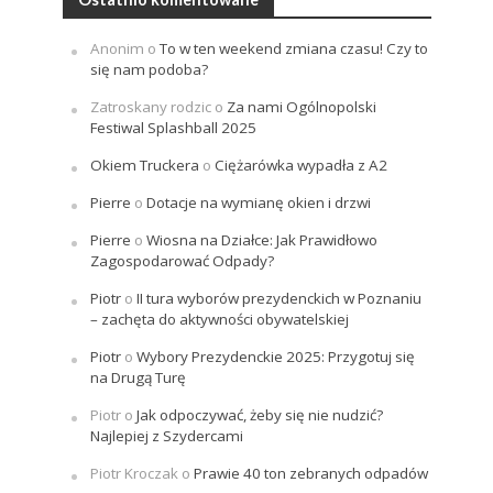
Anonim
o
To w ten weekend zmiana czasu! Czy to
się nam podoba?
Zatroskany rodzic
o
Za nami Ogólnopolski
Festiwal Splashball 2025
Okiem Truckera
o
Ciężarówka wypadła z A2
Pierre
o
Dotacje na wymianę okien i drzwi
Pierre
o
Wiosna na Działce: Jak Prawidłowo
Zagospodarować Odpady?
Piotr
o
II tura wyborów prezydenckich w Poznaniu
– zachęta do aktywności obywatelskiej
Piotr
o
Wybory Prezydenckie 2025: Przygotuj się
na Drugą Turę
Piotr
o
Jak odpoczywać, żeby się nie nudzić?
Najlepiej z Szydercami
Piotr Kroczak
o
Prawie 40 ton zebranych odpadów