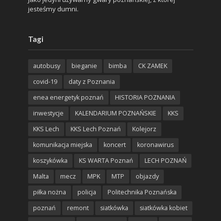
jesteśmy dumni.
Tagi
autobusy
bieganie
bimba
CK ZAMEK
covid-19
daty z Poznania
enea energetyk poznań
HISTORIA POZNANIA
inwestycje
KALENDARIUM POZNAŃSKIE
KKS
KKS Lech
KKS Lech Poznań
Kolejorz
komunikacja miejska
koncert
koronawirus
koszykówka
KS WARTA Poznań
LECH POZNAŃ
Malta
mecz
MPK
MTP
objazdy
piłka nożna
policja
Politechnika Poznańska
poznań
remont
siatkówka
siatkówka kobiet