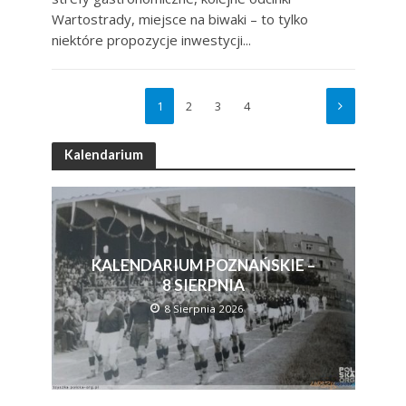
Wartostrady, miejsce na biwaki – to tylko
niektóre propozycje inwestycji...
1
2
3
4
Kalendarium
KALENDARIUM POZNAŃSKIE –
8 SIERPNIA
8 Sierpnia 2026