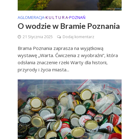
AGLOMERACJA
K U L T U R A
POZNAŃ
•
•
O wodzie w Bramie Poznania
21 Stycznia 2025
Dodaj komentarz
Brama Poznania zaprasza na wyjątkową
wystawę „Warta. Ćwiczenia z wyobraźni”, która
odsłania znaczenie rzeki Warty dla historii,
przyrody i życia miasta...