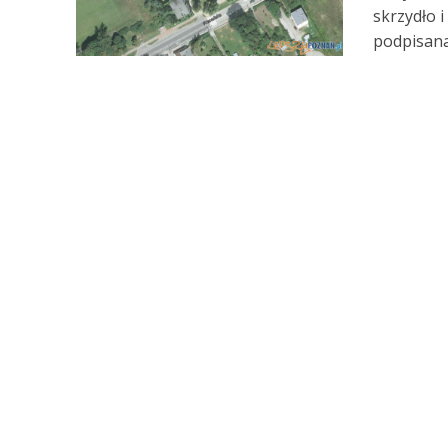
skrzydło 
podpisana