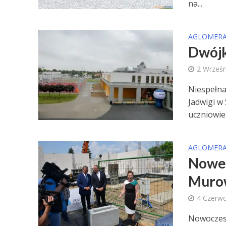
na...
AGLOMERA
Dwójk
2 Wrześn
Niespełna
Jadwigi w 
uczniowie.
AGLOMERA
Nowe 
Murow
4 Czerw
Nowoczesn