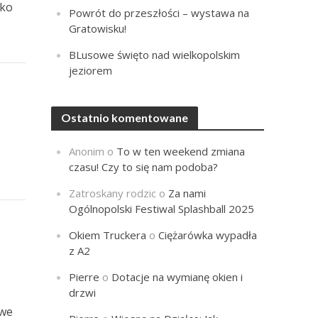
żko
Powrót do przeszłości – wystawa na
Gratowisku!
BLusowe święto nad wielkopolskim
jeziorem
Ostatnio komentowane
Anonim
o
To w ten weekend zmiana
czasu! Czy to się nam podoba?
Zatroskany rodzic
o
Za nami
Ogólnopolski Festiwal Splashball 2025
Okiem Truckera
o
Ciężarówka wypadła
z A2
Pierre
o
Dotacje na wymianę okien i
drzwi
owe