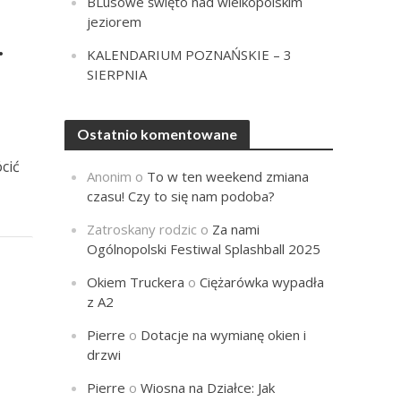
BLusowe święto nad wielkopolskim
jeziorem
.
KALENDARIUM POZNAŃSKIE – 3
SIERPNIA
Ostatnio komentowane
cić
Anonim
o
To w ten weekend zmiana
czasu! Czy to się nam podoba?
Zatroskany rodzic
o
Za nami
Ogólnopolski Festiwal Splashball 2025
Okiem Truckera
o
Ciężarówka wypadła
z A2
Pierre
o
Dotacje na wymianę okien i
drzwi
Pierre
o
Wiosna na Działce: Jak