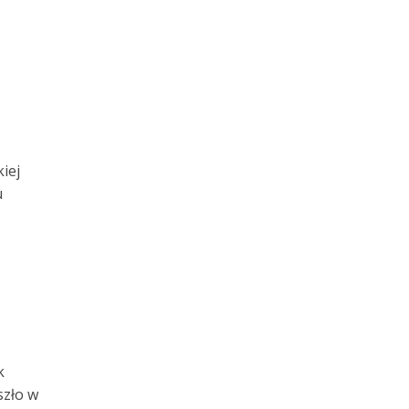
iej
u
k
szło w