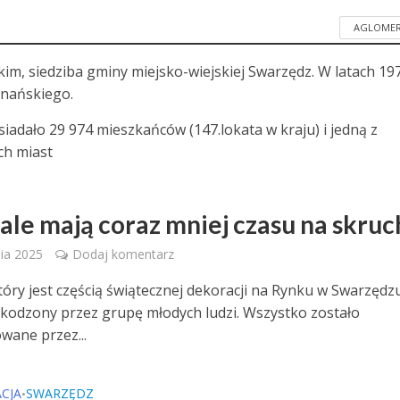
AGLOMER
im, siedziba gminy miejsko-wiejskiej Swarzędz. W latach 19
znańskiego.
adało 29 974 mieszkańców (147.lokata w kraju) i jedną z
ch miast
Z
le mają coraz mniej czasu na skruc
ia 2025
Dodaj komentarz
tóry jest częścią świątecznej dekoracji na Rynku w Swarzędz
zkodzony przez grupę młodych ludzi. Wszystko zostało
wane przez...
CJA
SWARZĘDZ
•