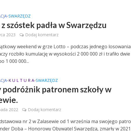
CJA
SWARZĘDZ
•
 z szóstek padła w Swarzędzu
wca 2023
Dodaj komentarz
jątkowy weekend w grze Lotto – podczas jednego losowania
zy rozbiło kumulację w wysokości 2 000 000 zł i trafiło dwie
po 1 000 000...
CJA
K U L T U R A
SWARZĘDZ
•
•
 podróżnik patronem szkoły w
ewie.
pada 2022
Dodaj komentarz
dstawowa nr 2 w Zalasewie od 1 września ma swojego patro
nder Doba – Honorowy Obywatel Swarzędza, zmarły w 2021