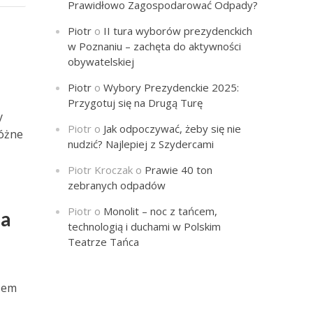
Prawidłowo Zagospodarować Odpady?
Piotr
o
II tura wyborów prezydenckich
w Poznaniu – zachęta do aktywności
obywatelskiej
Piotr
o
Wybory Prezydenckie 2025:
Przygotuj się na Drugą Turę
y
Piotr
o
Jak odpoczywać, żeby się nie
różne
nudzić? Najlepiej z Szydercami
Piotr Kroczak
o
Prawie 40 ton
zebranych odpadów
Piotr
o
Monolit – noc z tańcem,
za
technologią i duchami w Polskim
Teatrze Tańca
azem