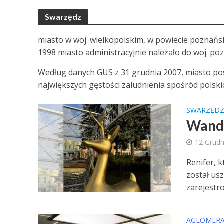
Swarzędz
miasto w woj. wielkopolskim, w powiecie poznańsk
1998 miasto administracyjnie należało do woj. po
Według danych GUS z 31 grudnia 2007, miasto posi
największych gęstości zaludnienia spośród polski
SWARZĘD
Wanda
12 Grudn
Renifer, k
został us
zarejestro
AGLOMERA