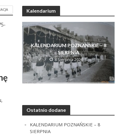
ACJA
Kalendarium
75-
KALENDARIUM POZNAŃSKIE – 8
SIERPNIA
8 Sierpnia 2026
hę
u,
Ostatnio dodane
KALENDARIUM POZNAŃSKIE – 8
SIERPNIA