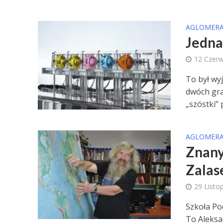
AGLOMERA
Jedna
12 Czer
To był wy
dwóch grac
„szóstki” 
AGLOMERA
Znany
Zalas
29 Listo
Szkoła Po
To Aleksa