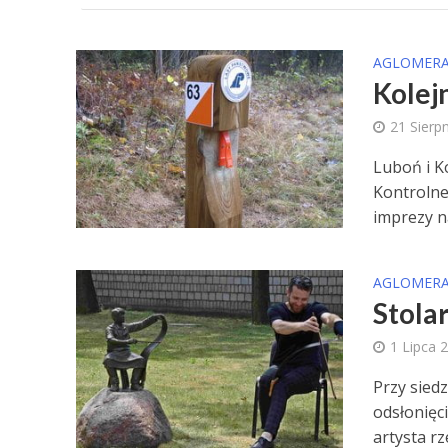
AGLOMERA
Kolej
21 Sierp
Luboń i K
Kontrolne
imprezy na
AGLOMERA
Stola
1 Lipca 
Przy sied
odsłonięc
artysta rz