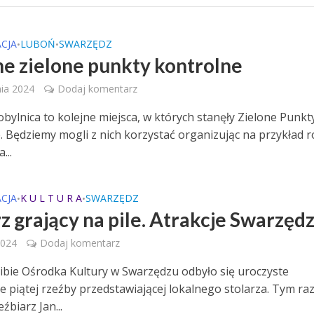
CJA
LUBOŃ
SWARZĘDZ
•
•
ne zielone punkty kontrolne
nia 2024
Dodaj komentarz
obylnica to kolejne miejsca, w których stanęły Zielone Punkt
. Będziemy mogli z nich korzystać organizując na przykład 
...
CJA
K U L T U R A
SWARZĘDZ
•
•
rz grający na pile. Atrakcje Swarzęd
2024
Dodaj komentarz
zibie Ośrodka Kultury w Swarzędzu odbyło się uroczyste
ie piątej rzeźby przedstawiającej lokalnego stolarza. Tym r
eźbiarz Jan...