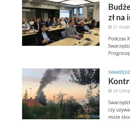
Budże
zł na 
21 Grudn
Podczas X 
Swarzędza
Prognozę.
SWARZĘD
Kontr
20 Listo
Swarzędzk
czy używa
może skońc