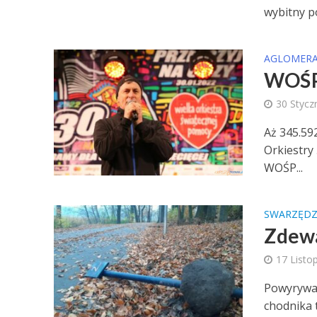
wybitny po
AGLOMERA
WOŚP:
30 Stycz
Aż 345.592
Orkiestry
WOŚP...
SWARZĘD
Zdewa
17 Listo
Powyrywan
chodnika 