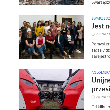
Swarzędzu
SWARZĘD
Jest 
28 Paźdz
Pomysł zr
zaczęły d
zarejestro
AGLOMERA
Unijn
przes
24 Paźdz
Od kilku 