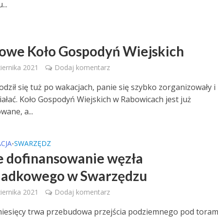
...
Z
nowe Koło Gospodyń Wiejskich
iernika 2021
Dodaj komentarz
odził się tuż po wakacjach, panie się szybko zorganizowały i
ziałać. Koło Gospodyń Wiejskich w Rabowicach jest już
wane, a...
CJA
SWARZĘDZ
•
e dofinansowanie węzła
iadkowego w Swarzędzu
iernika 2021
Dodaj komentarz
miesięcy trwa przebudowa przejścia podziemnego pod toram