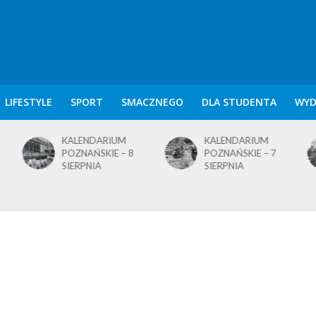
LIFESTYLE
SPORT
SMACZNEGO
DLA STUDENTA
WYD
KALENDARIUM
KALENDARIUM
POZNAŃSKIE – 8
POZNAŃSKIE – 7
SIERPNIA
SIERPNIA