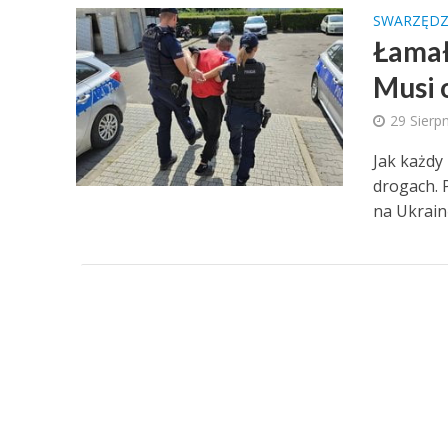
SWARZĘD
Łamał
Musi 
29 Sierp
Jak każdy
drogach. 
na Ukrainę