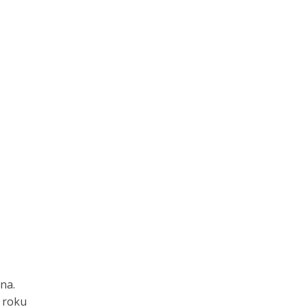
na.
 roku