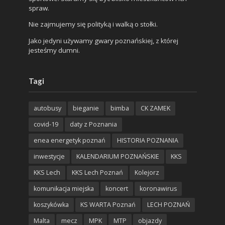
spraw.
Nie zajmujemy się polityką i walką o stołki.
Jako jedyni używamy gwary poznańskiej, z której
jesteśmy dumni.
Tagi
autobusy
bieganie
bimba
CK ZAMEK
covid-19
daty z Poznania
enea energetyk poznań
HISTORIA POZNANIA
inwestycje
KALENDARIUM POZNAŃSKIE
KKS
KKS Lech
KKS Lech Poznań
Kolejorz
komunikacja miejska
koncert
koronawirus
koszykówka
KS WARTA Poznań
LECH POZNAŃ
Malta
mecz
MPK
MTP
objazdy