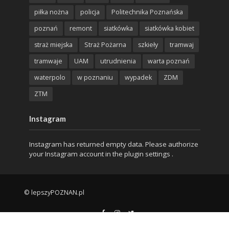
piłka nożna
policja
Politechnika Poznańska
poznań
remont
siatkówka
siatkówka kobiet
straż miejska
Straż Pożarna
szkieły
tramwaj
tramwaje
UAM
utrudnienia
warta poznań
waterpolo
w poznaniu
wypadek
ZDM
ZTM
Instagram
Instagram has returned empty data. Please authorize
your Instagram account in the
plugin settings
.
© lepszyPOZNAN.pl