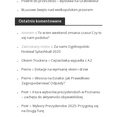
Powrót do przeszłości – wystawa na Gratowisku!
BLusowe święto nad wielkopolskim jeziorem
Ostatnio komentowane
Anonim
o
To w ten weekend zmiana czasu! Czy to
się nam podoba?
Zatroskany rodzic
o
Za nami Ogólnopolski
Festiwal Splashball 2025
Okiem Truckera
o
Ciężarówka wypadła z A2
Pierre
o
Dotacje na wymianę okien i drzwi
Pierre
o
Wiosna na Działce: Jak Prawidłowo
Zagospodarować Odpady?
Piotr
o
II tura wyborów prezydenckich w Poznaniu
– zachęta do aktywności obywatelskiej
Piotr
o
Wybory Prezydenckie 2025: Przygotuj się
na Drugą Turę