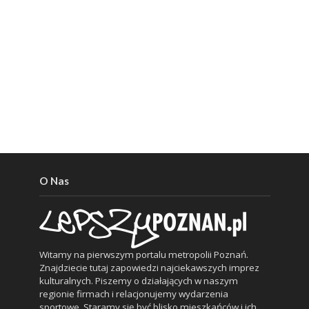
O Nas
Witamy na pierwszym portalu metropolii Poznań.
Znajdziecie tutaj zapowiedzi najciekawszych imprez
kulturalnych. Piszemy o działających w naszym
regionie firmach i relacjonujemy wydarzenia
sportowe. Staramy się być blisko mieszkańców i ich