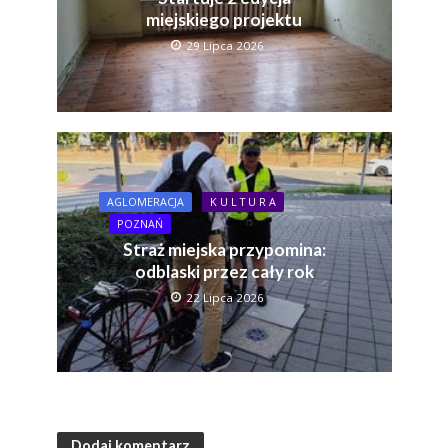
miejskiego projektu
29 Lipca 2026
AGLOMERACJA
K U L T U R A
POZNAŃ
Straż miejska przypomina:
odblaski przez cały rok
22 Lipca 2026
Dodaj komentarz