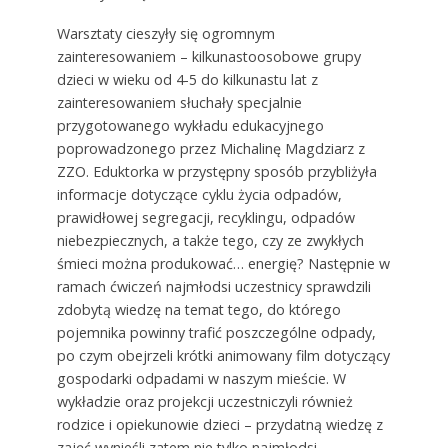
Warsztaty cieszyły się ogromnym
zainteresowaniem – kilkunastoosobowe grupy
dzieci w wieku od 4-5 do kilkunastu lat z
zainteresowaniem słuchały specjalnie
przygotowanego wykładu edukacyjnego
poprowadzonego przez Michalinę Magdziarz z
ZZO. Eduktorka w przystępny sposób przybliżyła
informacje dotyczące cyklu życia odpadów,
prawidłowej segregacji, recyklingu, odpadów
niebezpiecznych, a także tego, czy ze zwykłych
śmieci można produkować… energię? Następnie w
ramach ćwiczeń najmłodsi uczestnicy sprawdzili
zdobytą wiedzę na temat tego, do którego
pojemnika powinny trafić poszczególne odpady,
po czym obejrzeli krótki animowany film dotyczący
gospodarki odpadami w naszym mieście. W
wykładzie oraz projekcji uczestniczyli również
rodzice i opiekunowie dzieci – przydatną wiedzę z
zajęć wynieśli zatem nie tylko najmłodsi