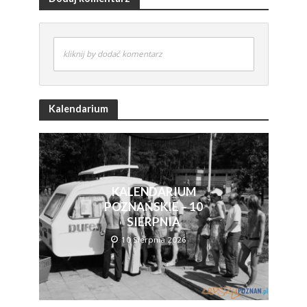
kliknij by dodać komentarz
Kalendarium
KALENDARIUM
POZNAŃSKIE – 10
SIERPNIA
10 Sierpnia 2026