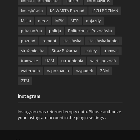
komunikacja miejska
koncert
koronawirus
koszykówka
KS WARTA Poznań
LECH POZNAŃ
Malta
mecz
MPK
MTP
objazdy
piłka nożna
policja
Politechnika Poznańska
poznań
remont
siatkówka
siatkówka kobiet
straż miejska
Straż Pożarna
szkieły
tramwaj
tramwaje
UAM
utrudnienia
warta poznań
waterpolo
w poznaniu
wypadek
ZDM
ZTM
Instagram
Instagram has returned empty data. Please authorize
your Instagram account in the
plugin settings
.