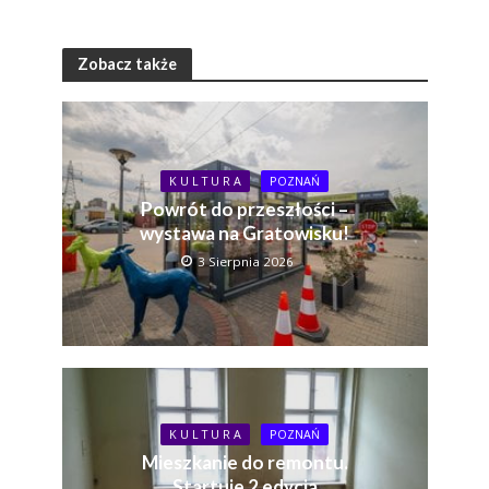
Zobacz także
K U L T U R A
POZNAŃ
Powrót do przeszłości –
wystawa na Gratowisku!
3 Sierpnia 2026
K U L T U R A
POZNAŃ
Mieszkanie do remontu.
Startuje 2 edycja