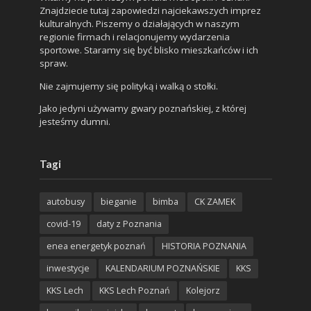
Znajdziecie tutaj zapowiedzi najciekawszych imprez
kulturalnych. Piszemy o działających w naszym
regionie firmach i relacjonujemy wydarzenia
sportowe. Staramy się być blisko mieszkańców i ich
spraw.
Nie zajmujemy się polityką i walką o stołki.
Jako jedyni używamy gwary poznańskiej, z której
jesteśmy dumni.
Tagi
autobusy
bieganie
bimba
CK ZAMEK
covid-19
daty z Poznania
enea energetyk poznań
HISTORIA POZNANIA
inwestycje
KALENDARIUM POZNAŃSKIE
KKS
KKS Lech
KKS Lech Poznań
Kolejorz