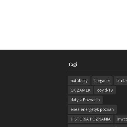
Tagi
autobusy
bieganie
bimb
CK ZAMEK
covid-19
daty z Poznania
enea energetyk poznań
HISTORIA POZNANIA
inwes