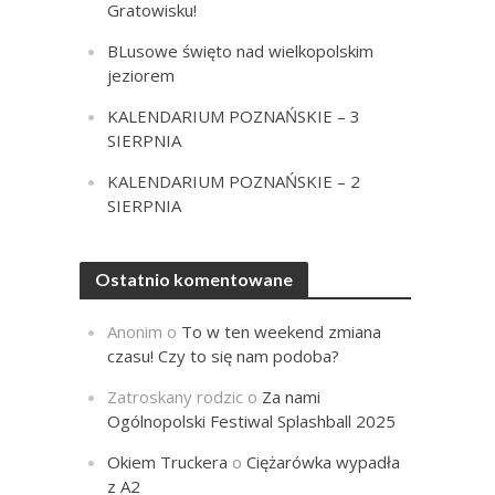
Gratowisku!
BLusowe święto nad wielkopolskim
jeziorem
KALENDARIUM POZNAŃSKIE – 3
SIERPNIA
KALENDARIUM POZNAŃSKIE – 2
SIERPNIA
Ostatnio komentowane
Anonim
o
To w ten weekend zmiana
czasu! Czy to się nam podoba?
Zatroskany rodzic
o
Za nami
Ogólnopolski Festiwal Splashball 2025
Okiem Truckera
o
Ciężarówka wypadła
z A2