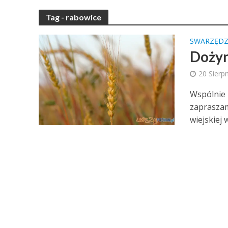
Tag - rabowice
SWARZĘD
Dożyn
20 Sierp
Wspólnie 
zapraszam
wiejskiej w