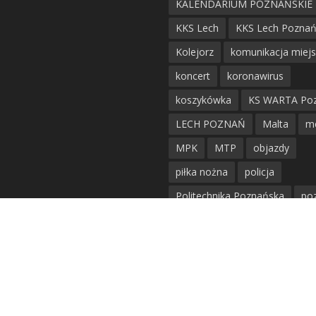
KALENDARIUM POZNAŃSKIE
KKS Lech
KKS Lech Pozna
Kolejorz
komunikacja miej
koncert
koronawirus
koszykówka
KS WARTA Po
LECH POZNAŃ
Malta
m
MPK
MTP
objazdy
piłka nożna
policja
Politechnika Poznańska
po
remont
siatkówka
siatkówka kobiet
straż mie
Straż Pożarna
szkieły
tr
tramwaje
UAM
utrudnie
warta poznań
waterpolo