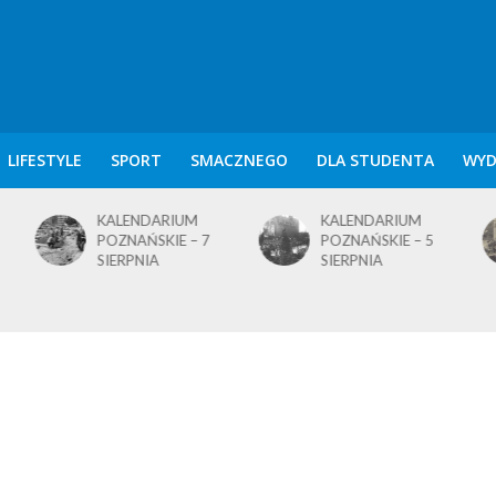
LIFESTYLE
SPORT
SMACZNEGO
DLA STUDENTA
WYD
KALENDARIUM
KALENDARIUM
POZNAŃSKIE – 7
POZNAŃSKIE – 5
SIERPNIA
SIERPNIA