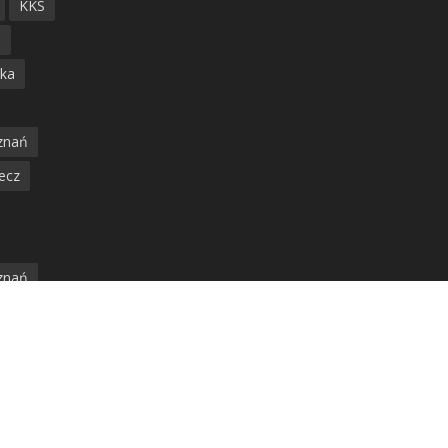
KKS
ń
ska
znań
ecz
znań
jska
amwaj
nia