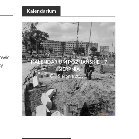
Kalendarium
owic
KALENDARIUM POZNAŃSKIE – 7
cy
SIERPNIA
7 Sierpnia 2026