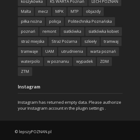
koszykówka
KS WARTA Poznań
LECH POZNAŃ
Malta
mecz
MPK
MTP
objazdy
piłka nożna
policja
Politechnika Poznańska
poznań
remont
siatkówka
siatkówka kobiet
straż miejska
Straż Pożarna
szkieły
tramwaj
tramwaje
UAM
utrudnienia
warta poznań
waterpolo
w poznaniu
wypadek
ZDM
ZTM
Instagram
Instagram has returned empty data. Please authorize
your Instagram account in the
plugin settings
.
© lepszyPOZNAN.pl