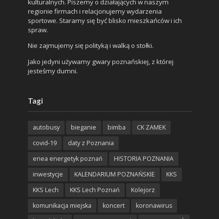
kulturalnych. Piszemy o działających w naszym
regionie firmach i relacjonujemy wydarzenia
sportowe. Staramy się być blisko mieszkańców i ich
spraw.
Nie zajmujemy się polityką i walką o stołki.
Jako jedyni używamy gwary poznańskiej, z której
jesteśmy dumni.
Tagi
autobusy
bieganie
bimba
CK ZAMEK
covid-19
daty z Poznania
enea energetyk poznań
HISTORIA POZNANIA
inwestycje
KALENDARIUM POZNAŃSKIE
KKS
KKS Lech
KKS Lech Poznań
Kolejorz
komunikacja miejska
koncert
koronawirus