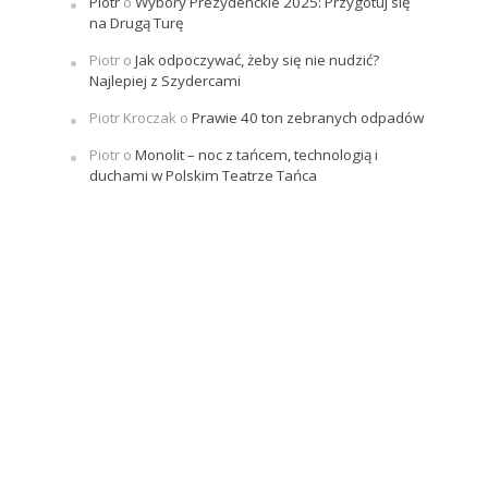
Piotr
o
Wybory Prezydenckie 2025: Przygotuj się
na Drugą Turę
Piotr
o
Jak odpoczywać, żeby się nie nudzić?
Najlepiej z Szydercami
Piotr Kroczak
o
Prawie 40 ton zebranych odpadów
Piotr
o
Monolit – noc z tańcem, technologią i
duchami w Polskim Teatrze Tańca