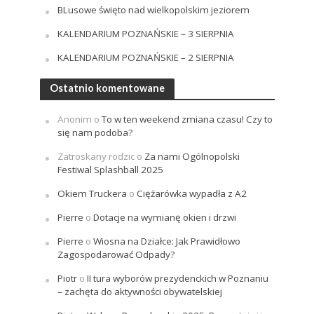
BLusowe święto nad wielkopolskim jeziorem
KALENDARIUM POZNAŃSKIE – 3 SIERPNIA
KALENDARIUM POZNAŃSKIE – 2 SIERPNIA
Ostatnio komentowane
Anonim
o
To w ten weekend zmiana czasu! Czy to
się nam podoba?
Zatroskany rodzic
o
Za nami Ogólnopolski
Festiwal Splashball 2025
Okiem Truckera
o
Ciężarówka wypadła z A2
Pierre
o
Dotacje na wymianę okien i drzwi
Pierre
o
Wiosna na Działce: Jak Prawidłowo
Zagospodarować Odpady?
Piotr
o
II tura wyborów prezydenckich w Poznaniu
– zachęta do aktywności obywatelskiej