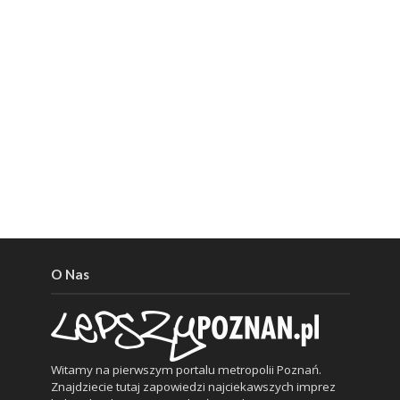
O Nas
Witamy na pierwszym portalu metropolii Poznań.
Znajdziecie tutaj zapowiedzi najciekawszych imprez