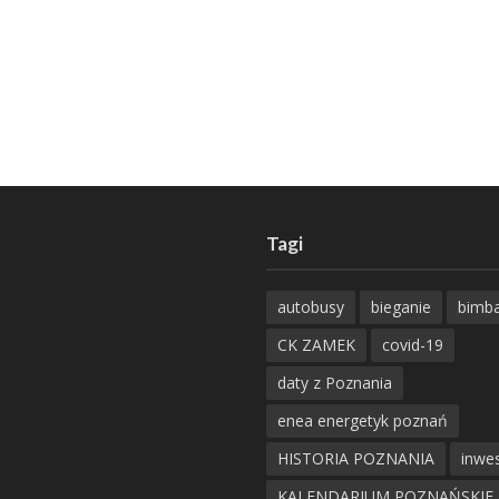
Tagi
autobusy
bieganie
bimb
CK ZAMEK
covid-19
daty z Poznania
enea energetyk poznań
HISTORIA POZNANIA
inwes
KALENDARIUM POZNAŃSKIE