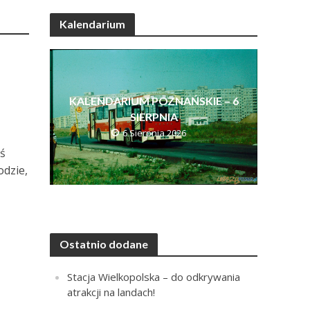
Kalendarium
KALENDARIUM POZNAŃSKIE – 6
SIERPNIA
6 Sierpnia 2026
iś
odzie,
Ostatnio dodane
Stacja Wielkopolska – do odkrywania
atrakcji na landach!