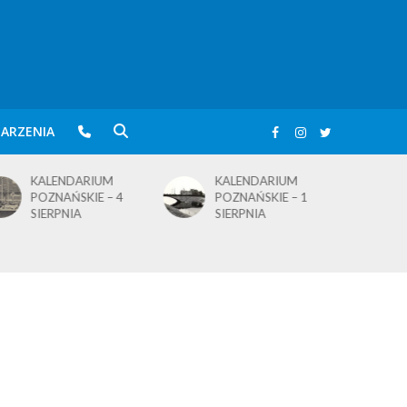
ARZENIA
KALENDARIUM
BLusowe święto nad
POZNAŃSKIE – 1
wielkopolskim
SIERPNIA
jeziorem