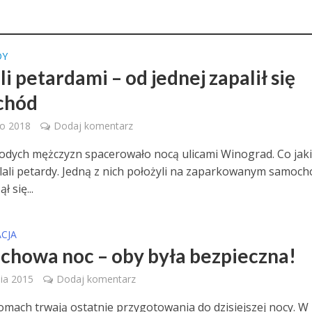
DY
i petardami – od jednej zapalił się
chód
go 2018
Dodaj komentarz
dych mężczyzn spacerowało nocą ulicami Winograd. Co jak
lali petardy. Jedną z nich położyli na zaparkowanym samoch
ł się...
CJA
howa noc – oby była bezpieczna!
ia 2015
Dodaj komentarz
omach trwają ostatnie przygotowania do dzisiejszej nocy. W