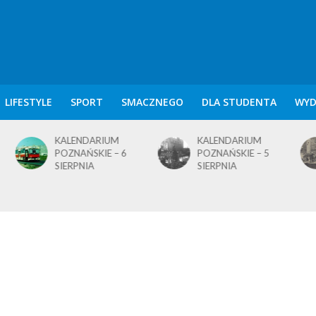
LIFESTYLE
SPORT
SMACZNEGO
DLA STUDENTA
WYD
KALENDARIUM
KALENDARIUM
POZNAŃSKIE – 5
POZNAŃSKIE – 4
SIERPNIA
SIERPNIA