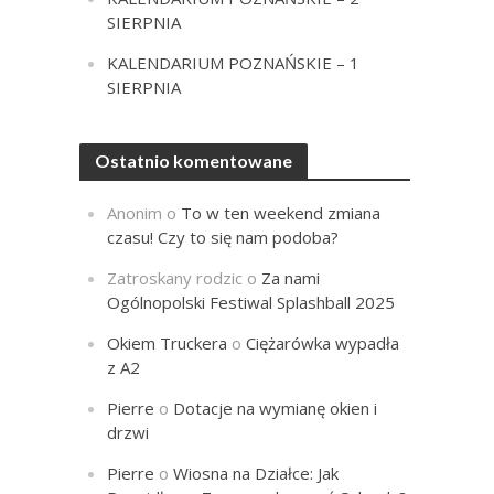
SIERPNIA
KALENDARIUM POZNAŃSKIE – 1
SIERPNIA
Ostatnio komentowane
Anonim
o
To w ten weekend zmiana
czasu! Czy to się nam podoba?
Zatroskany rodzic
o
Za nami
Ogólnopolski Festiwal Splashball 2025
Okiem Truckera
o
Ciężarówka wypadła
z A2
Pierre
o
Dotacje na wymianę okien i
drzwi
Pierre
o
Wiosna na Działce: Jak