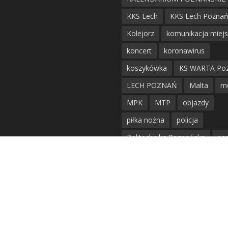
KKS Lech
KKS Lech Pozna
Kolejorz
komunikacja miej
koncert
koronawirus
koszykówka
KS WARTA Po
LECH POZNAŃ
Malta
m
MPK
MTP
objazdy
piłka nożna
policja
Politechnika Poznańska
po
remont
siatkówka
siatkówka kobiet
straż mie
Straż Pożarna
szkieły
tr
tramwaje
UAM
utrudnie
warta poznań
waterpolo