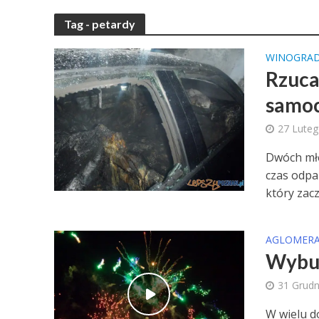
Tag - petardy
WINOGRA
Rzucal
samo
27 Lute
Dwóch mło
czas odpa
który zaczą
AGLOMERA
Wybuc
31 Grudn
W wielu d