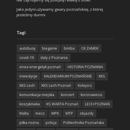
Jako jedyni używamy gwary poznańskiej, z której
jesteśmy dumni.
Tagi
autobusy
bieganie
bimba
CK ZAMEK
covid-19
daty z Poznania
enea energetyk poznań
HISTORIA POZNANIA
inwestycje
KALENDARIUM POZNAŃSKIE
KKS
KKS Lech
KKS Lech Poznań
Kolejorz
komunikacja miejska
koncert
koronawirus
koszykówka
KS WARTA Poznań
LECH POZNAŃ
Malta
mecz
MPK
MTP
objazdy
piłka nożna
policja
Politechnika Poznańska