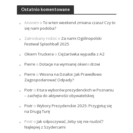
Ostatnio komentowane
Anonim
o
To w ten weekend zmiana czasu! Czy to
się nam podoba?
Zatroskany rodzic
o
Za nami Ogólnopolski
Festiwal Splashball 2025
Okiem Truckera
o
Ciężarówka wypadła z A2
Pierre
o
Dotacje na wymianę okien i drzwi
Pierre
o
Wiosna na Działce: Jak Prawidłowo
Zagospodarować Odpady?
Piotr
o
II tura wyborów prezydenckich w Poznaniu
– zachęta do aktywności obywatelskiej
Piotr
o
Wybory Prezydenckie 2025: Przygotuj się
na Drugą Turę
Piotr
o
Jak odpoczywać, żeby się nie nudzić?
Najlepiej z Szydercami