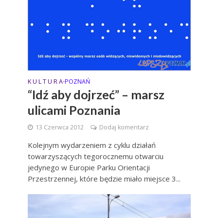
K U L T U R A
POZNAŃ
•
“Idź aby dojrzeć” – marsz
ulicami Poznania
13 Czerwca 2012
Dodaj komentarz
Kolejnym wydarzeniem z cyklu działań
towarzyszących tegorocznemu otwarciu
jedynego w Europie Parku Orientacji
Przestrzennej, które będzie miało miejsce 3...