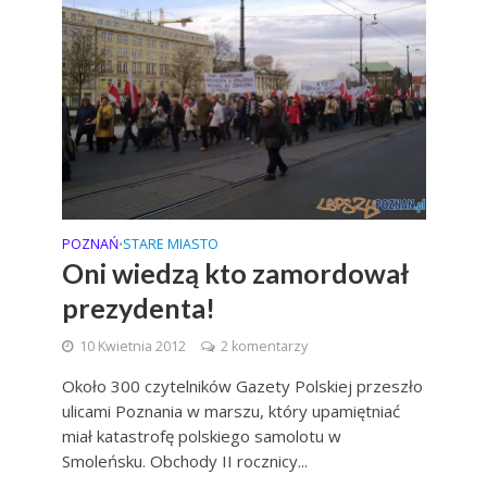
POZNAŃ
STARE MIASTO
•
Oni wiedzą kto zamordował
prezydenta!
10 Kwietnia 2012
2 komentarzy
Około 300 czytelników Gazety Polskiej przeszło
ulicami Poznania w marszu, który upamiętniać
miał katastrofę polskiego samolotu w
Smoleńsku. Obchody II rocznicy...