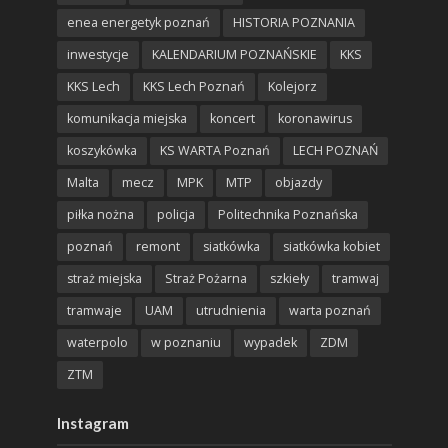
enea energetyk poznań
HISTORIA POZNANIA
inwestycje
KALENDARIUM POZNAŃSKIE
KKS
KKS Lech
KKS Lech Poznań
Kolejorz
komunikacja miejska
koncert
koronawirus
koszykówka
KS WARTA Poznań
LECH POZNAŃ
Malta
mecz
MPK
MTP
objazdy
piłka nożna
policja
Politechnika Poznańska
poznań
remont
siatkówka
siatkówka kobiet
straż miejska
Straż Pożarna
szkieły
tramwaj
tramwaje
UAM
utrudnienia
warta poznań
waterpolo
w poznaniu
wypadek
ZDM
ZTM
Instagram