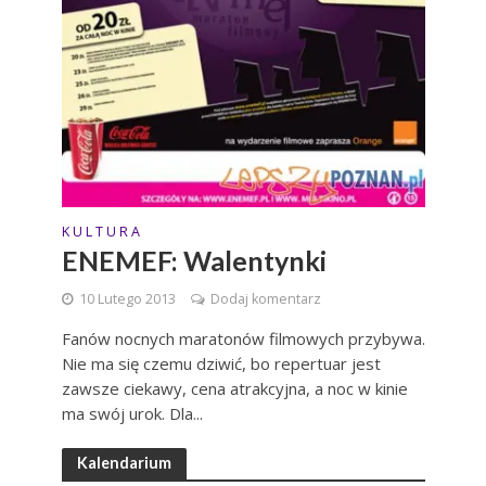
K U L T U R A
ENEMEF: Walentynki
10 Lutego 2013
Dodaj komentarz
Fanów nocnych maratonów filmowych przybywa.
Nie ma się czemu dziwić, bo repertuar jest
zawsze ciekawy, cena atrakcyjna, a noc w kinie
ma swój urok. Dla...
Kalendarium