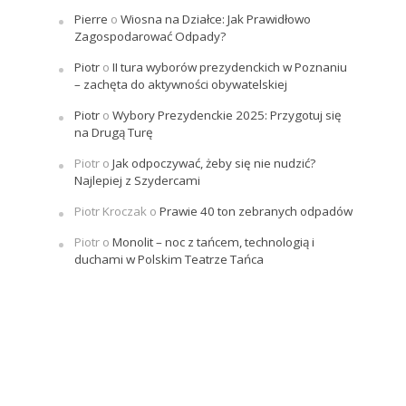
Pierre
o
Wiosna na Działce: Jak Prawidłowo
Zagospodarować Odpady?
Piotr
o
II tura wyborów prezydenckich w Poznaniu
– zachęta do aktywności obywatelskiej
Piotr
o
Wybory Prezydenckie 2025: Przygotuj się
na Drugą Turę
Piotr
o
Jak odpoczywać, żeby się nie nudzić?
Najlepiej z Szydercami
Piotr Kroczak
o
Prawie 40 ton zebranych odpadów
Piotr
o
Monolit – noc z tańcem, technologią i
duchami w Polskim Teatrze Tańca