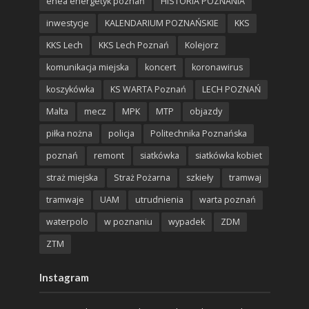
enea energetyk poznań
HISTORIA POZNANIA
inwestycje
KALENDARIUM POZNAŃSKIE
KKS
KKS Lech
KKS Lech Poznań
Kolejorz
komunikacja miejska
koncert
koronawirus
koszykówka
KS WARTA Poznań
LECH POZNAŃ
Malta
mecz
MPK
MTP
objazdy
piłka nożna
policja
Politechnika Poznańska
poznań
remont
siatkówka
siatkówka kobiet
straż miejska
Straż Pożarna
szkieły
tramwaj
tramwaje
UAM
utrudnienia
warta poznań
waterpolo
w poznaniu
wypadek
ZDM
ZTM
Instagram