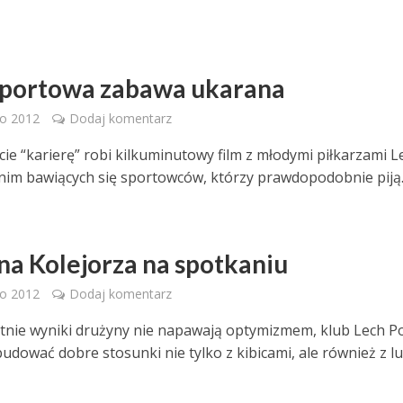
sportowa zabawa ukarana
go 2012
Dodaj komentarz
cie “karierę” robi kilkuminutowy film z młodymi piłkarzami L
nim bawiących się sportowców, którzy prawdopodobnie piją..
na Kolejorza na spotkaniu
go 2012
Dodaj komentarz
tnie wyniki drużyny nie napawają optymizmem, klub Lech 
budować dobre stosunki nie tylko z kibicami, ale również z l