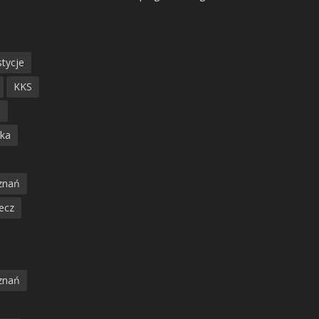
tycje
KKS
ń
ska
znań
ecz
znań