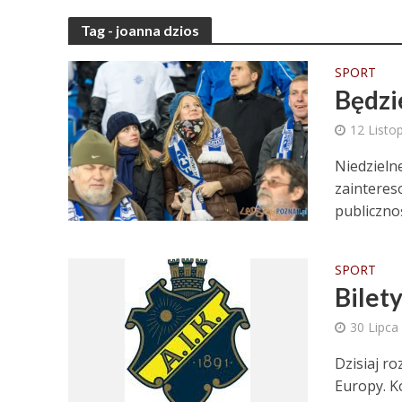
Tag - joanna dzios
SPORT
Będzi
12 Listo
Niedzieln
zainteres
publicznoś
SPORT
Bilet
30 Lipca
Dzisiaj ro
Europy. Ko