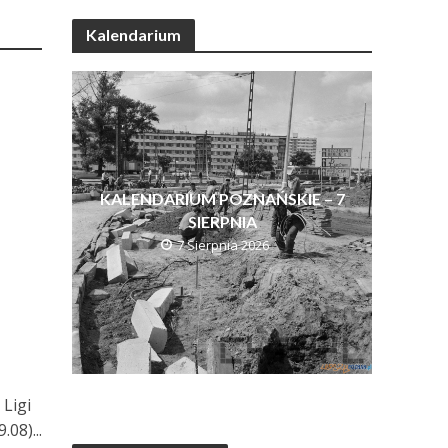
Kalendarium
KALENDARIUM POZNAŃSKIE – 7
SIERPNIA
7 Sierpnia 2026
 Ligi
08)...