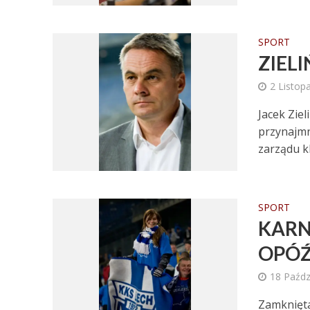
SPORT
ZIEL
2 Listop
Jacek Ziel
przynajmn
zarządu kl
SPORT
KARN
OPÓŹ
18 Paźdz
Zamknięta