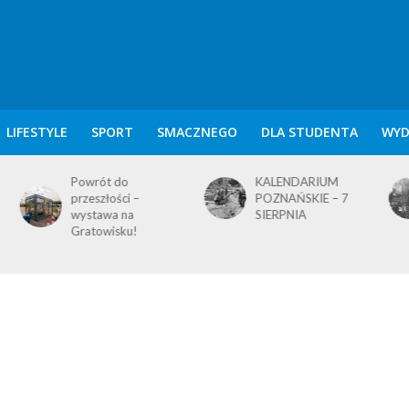
LIFESTYLE
SPORT
SMACZNEGO
DLA STUDENTA
WYD
KALENDARIUM
KALENDARIUM
POZNAŃSKIE – 7
POZNAŃSKIE – 5
SIERPNIA
SIERPNIA