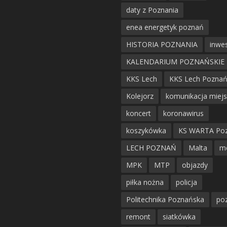
daty z Poznania
enea energetyk poznań
HISTORIA POZNANIA
inwes
KALENDARIUM POZNAŃSKIE
KKS Lech
KKS Lech Pozna
Kolejorz
komunikacja miej
koncert
koronawirus
koszykówka
KS WARTA Po
LECH POZNAŃ
Malta
m
MPK
MTP
objazdy
piłka nożna
policja
Politechnika Poznańska
po
remont
siatkówka