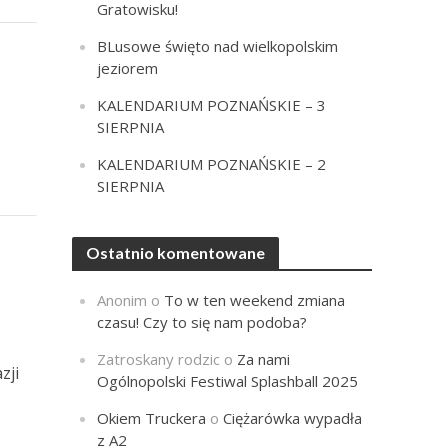
Gratowisku!
BLusowe święto nad wielkopolskim
jeziorem
KALENDARIUM POZNAŃSKIE – 3
SIERPNIA
KALENDARIUM POZNAŃSKIE – 2
SIERPNIA
Ostatnio komentowane
Anonim
o
To w ten weekend zmiana
czasu! Czy to się nam podoba?
Zatroskany rodzic
o
Za nami
zji
Ogólnopolski Festiwal Splashball 2025
Okiem Truckera
o
Ciężarówka wypadła
z A2