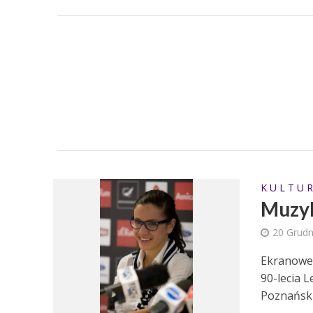
K U L T U R
Muzyk
20 Grudn
Ekranowe 
90-lecia 
Poznańskie