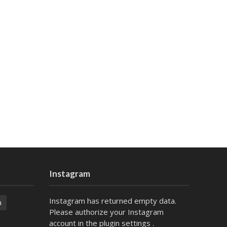
Instagram
Instagram has returned empty data.
a
Please authorize your Instagram
account in the
plugin settings
.