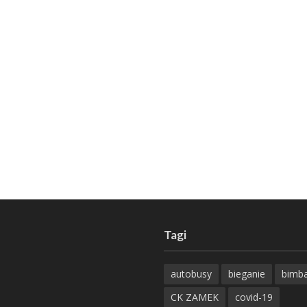
Tagi
autobusy
bieganie
bimb
CK ZAMEK
covid-19