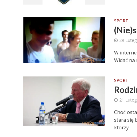
SPORT
(Nie)
29 Lute
W interne
Widać na 
SPORT
Rodzi
21 Lute
Choć osta
stara się 
którzy...