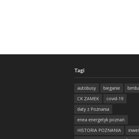
Tagi
autobusy
bieganie
bimb
CK ZAMEK
covid-19
daty z Poznania
enea energetyk poznań
HISTORIA POZNANIA
inwes