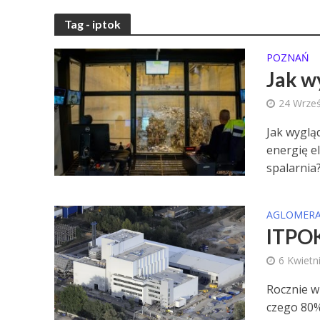
Tag - iptok
POZNAŃ
Jak w
24 Wrześ
Jak wyglą
energię e
spalarnia?
AGLOMERA
ITPOK
6 Kwietn
Rocznie w 
czego 80%