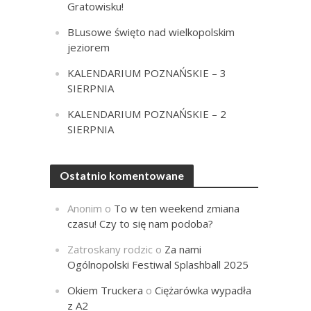
Gratowisku!
BLusowe święto nad wielkopolskim
jeziorem
KALENDARIUM POZNAŃSKIE – 3
SIERPNIA
KALENDARIUM POZNAŃSKIE – 2
SIERPNIA
Ostatnio komentowane
Anonim
o
To w ten weekend zmiana
czasu! Czy to się nam podoba?
Zatroskany rodzic
o
Za nami
Ogólnopolski Festiwal Splashball 2025
Okiem Truckera
o
Ciężarówka wypadła
z A2