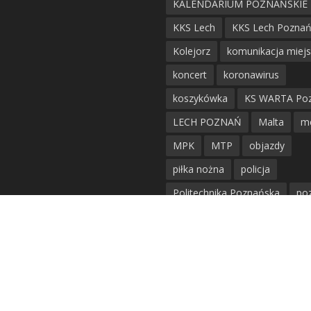
KALENDARIUM POZNAŃSKIE
KKS Lech
KKS Lech Pozna
Kolejorz
komunikacja miej
koncert
koronawirus
koszykówka
KS WARTA Po
LECH POZNAŃ
Malta
m
MPK
MTP
objazdy
piłka nożna
policja
Politechnika Poznańska
po
remont
siatkówka
siatkówka kobiet
straż mie
Straż Pożarna
szkieły
tr
tramwaje
UAM
utrudnie
warta poznań
waterpolo