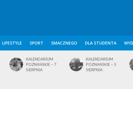
LIFESTYLE
SPORT
SMACZNEGO
DLA STUDENTA
WYD
KALENDARIUM
KALENDARIUM
POZNAŃSKIE – 7
POZNAŃSKIE – 5
SIERPNIA
SIERPNIA