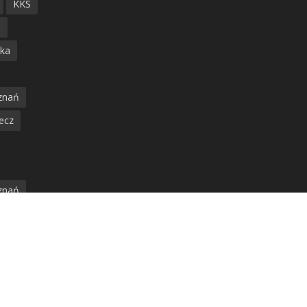
KKS
ń
ska
znań
ecz
znań
jska
amwaj
nia