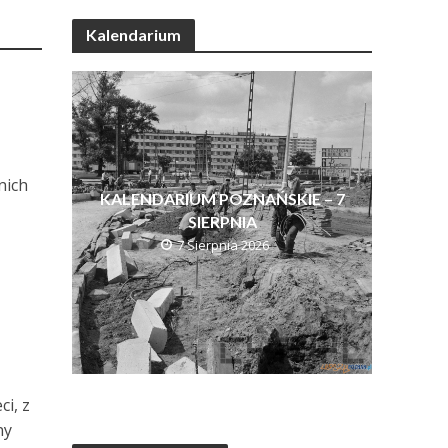
Kalendarium
nich
KALENDARIUM POZNAŃSKIE – 7
SIERPNIA
7 Sierpnia 2026
ci, z
ny