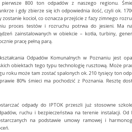
o pierwsze 800 ton odpadów z naszego regionu. Śmie
rze i gdy zbierze się ich odpowiednia ilość, czyli ok. 170
y zostanie kocioł, co oznacza przejście z fazy zimnego rozr
niu proces testów i rozruchu potrwa do jesieni. Ma na
dzeń zainstalowanych w obiekcie – kotła, turbiny, gene
ocznie pracę pełną parą.
ekształcania Odpadów Komunalnych w Poznaniu jest opa
kich obiektach tego typu technologię rusztową. Może pr
ągu roku może tam zostać spalonych ok. 210 tysięcy ton od
li prawie 80% śmieci ma pochodzić z Poznania. Resztę dos
ostarczać odpady do IPTOK przeszli już stosowne szkol
padów, ruchu i bezpieczeństwa na terenie instalacji. Od
starczanych na podstawie umowy ramowej i harmono
óceń.