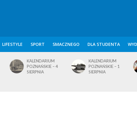
LIFESTYLE
SPORT
SMACZNEGO
DLA STUDENTA
WYD
M
KALENDARIUM
BLusowe święto nad
 4
POZNAŃSKIE – 1
wielkopolskim
SIERPNIA
jeziorem