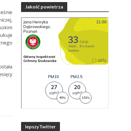
Jakość powietrza
ześnie
iczej,
ysokim
dukuje
cznego
ostała
esięcy
lepszyTwitter