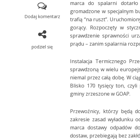
marca do spalarni dotarł
gromadzone w specjalnym bunk
Dodaj komentarz
trafią “na ruszt”. Uruchomion
gorący. Rozpoczęty w stycz
sprawdzenie sprawności urzą
prądu – zanim spalarnia rozp
podziel się
Instalacja Termicznego Prz
sprawdzoną w wielu europejs
niemal przez całą dobę. W ci
Blisko 170 tysięcy ton, czy
gminy zrzeszone w GOAP.
Przewoźnicy, którzy będą d
zakresie zasad wyładunku od
marca dostawy odpadów do
dostaw, przebiegają bez zakł