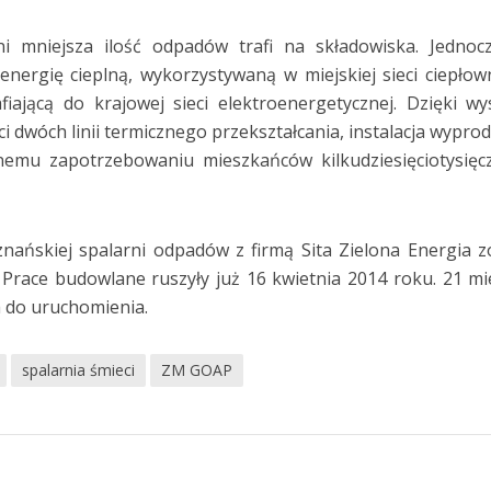
ni mniejsza ilość odpadów trafi na składowiska. Jednoc
energię cieplną, wykorzystywaną w miejskiej sieci ciepłown
fiającą do krajowej sieci elektroenergetycznej. Dzięki w
 dwóch linii termicznego przekształcania, instalacja wypro
nemu zapotrzebowaniu mieszkańców kilkudziesięciotysię
ńskiej spalarni odpadów z firmą Sita Zielona Energia z
 Prace budowlane ruszyły już 16 kwietnia 2014 roku. 21 mi
a do uruchomienia.
spalarnia śmieci
ZM GOAP