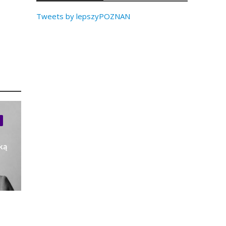
Tweets by lepszyPOZNAN
ką
P