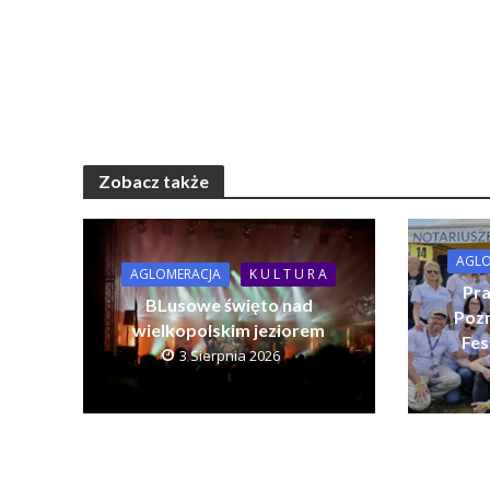
Zobacz także
AGLO
AGLOMERACJA
K U L T U R A
Pra
BLusowe święto nad
Pozn
wielkopolskim jeziorem
Fes
3 Sierpnia 2026