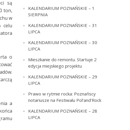
ci są
KALENDARIUM POZNAŃSKIE – 1
0 ton,
SIERPNIA
uchu w
 celu
KALENDARIUM POZNAŃSKIE – 31
LIPCA
ratora
KALENDARIUM POZNAŃSKIE – 30
LIPCA
rta o
Mieszkanie do remontu. Startuje 2
acować
edycja miejskiego projektu
padów.
KALENDARIUM POZNAŃSKIE – 29
tarczą
LIPCA
Prawo w rytmie rocka: Poznańscy
notariusze na Festiwalu Pol’and’Rock
enia a
 końca
KALENDARIUM POZNAŃSKIE – 28
LIPCA
gramu