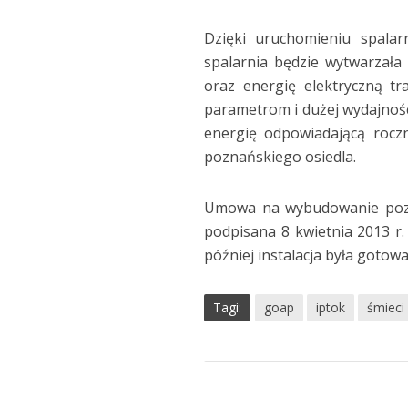
Dzięki uruchomieniu spalar
spalarnia będzie wytwarzała 
oraz energię elektryczną tra
parametrom i dużej wydajności
energię odpowiadającą rocz
poznańskiego osiedla.
Umowa na wybudowanie pozna
podpisana 8 kwietnia 2013 r.
później instalacja była gotow
Tagi:
goap
iptok
śmieci