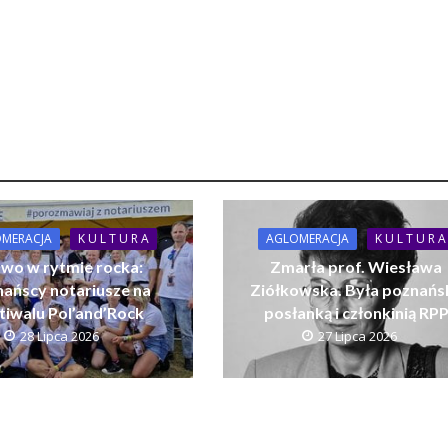
MERACJA
K U L T U R A
AGLOMERACJA
K U L T U R A
wo w rytmie rocka:
Zmarła prof. Wiesława
ańscy notariusze na
Ziółkowska. Była poznańs
tiwalu Pol’and’Rock
posłanką i członkinią RP
28 Lipca 2026
27 Lipca 2026