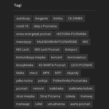
Tagi
autobusy
bieganie
bimba
CK ZAMEK
covid-19
daty z Poznania
enea energetyk poznań
HISTORIA POZNANIA
inwestycje
KALENDARIUM POZNAŃSKIE
KKS
KKS Lech
KKS Lech Poznań
Kolejorz
komunikacja miejska
koncert
koronawirus
koszykówka
KS WARTA Poznań
LECH POZNAŃ
Malta
mecz
MPK
MTP
objazdy
piłka nożna
policja
Politechnika Poznańska
poznań
remont
siatkówka
siatkówka kobiet
straż miejska
Straż Pożarna
szkieły
tramwaj
tramwaje
UAM
utrudnienia
warta poznań