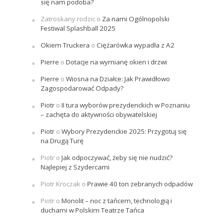
się nam podoba?
Zatroskany rodzic
o
Za nami Ogólnopolski
Festiwal Splashball 2025
Okiem Truckera
o
Ciężarówka wypadła z A2
Pierre
o
Dotacje na wymianę okien i drzwi
Pierre
o
Wiosna na Działce: Jak Prawidłowo
Zagospodarować Odpady?
Piotr
o
II tura wyborów prezydenckich w Poznaniu
– zachęta do aktywności obywatelskiej
Piotr
o
Wybory Prezydenckie 2025: Przygotuj się
na Drugą Turę
Piotr
o
Jak odpoczywać, żeby się nie nudzić?
Najlepiej z Szydercami
Piotr Kroczak
o
Prawie 40 ton zebranych odpadów
Piotr
o
Monolit – noc z tańcem, technologią i
duchami w Polskim Teatrze Tańca