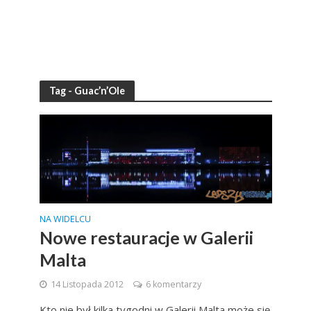
Tag - Guac’n’Ole
NA WIDELCU
Nowe restauracje w Galerii
Malta
14 Listopada 2012
6 komentarzy
Kto nie był kilka tygodni w Galerii Malta może się