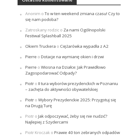
Anonim
o
To w ten weekend zmiana czasu! Czy to
się nam podoba?
Zatroskany rodzic
o
Za nami Ogólnopolski
Festiwal Splashball 2025
Okiem Truckera
o
Ciężarówka wypadła z A2
Pierre
o
Dotacje na wymianę okien i drzwi
Pierre
o
Wiosna na Działce: Jak Prawidłowo
Zagospodarować Odpady?
Piotr
o
II tura wyborów prezydenckich w Poznaniu
– zachęta do aktywności obywatelskiej
Piotr
o
Wybory Prezydenckie 2025: Przygotuj się
na Drugą Turę
Piotr
o
Jak odpoczywać, żeby się nie nudzić?
Najlepiej z Szydercami
Piotr Kroczak
o
Prawie 40 ton zebranych odpadów