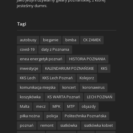
jesteśmy dumni.
Tagi
autobusy
bieganie
bimba
CK ZAMEK
covid-19
daty z Poznania
enea energetyk poznań
HISTORIA POZNANIA
inwestycje
KALENDARIUM POZNAŃSKIE
KKS
KKS Lech
KKS Lech Poznań
Kolejorz
komunikacja miejska
koncert
koronawirus
koszykówka
KS WARTA Poznań
LECH POZNAŃ
Malta
mecz
MPK
MTP
objazdy
piłka nożna
policja
Politechnika Poznańska
poznań
remont
siatkówka
siatkówka kobiet