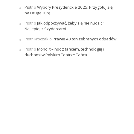
Piotr
o
Wybory Prezydenckie 2025: Przygotuj się
na Drugą Turę
Piotr
o
Jak odpoczywać, żeby się nie nudzić?
Najlepiej z Szydercami
Piotr Kroczak
o
Prawie 40 ton zebranych odpadów
Piotr
o
Monolit – noc z tańcem, technologią i
duchami w Polskim Teatrze Tańca