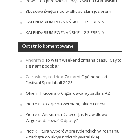
Powrót do przeszłości – wystawa na Gratowisku!
BLusowe święto nad wielkopolskim jeziorem
KALENDARIUM POZNAŃSKIE – 3 SIERPNIA
KALENDARIUM POZNAŃSKIE – 2 SIERPNIA
Ostatnio komentowane
Anonim
o
To w ten weekend zmiana czasu! Czy to
się nam podoba?
Zatroskany rodzic
o
Za nami Ogólnopolski
Festiwal Splashball 2025
Okiem Truckera
o
Ciężarówka wypadła z A2
Pierre
o
Dotacje na wymianę okien i drzwi
Pierre
o
Wiosna na Działce: Jak Prawidłowo
Zagospodarować Odpady?
Piotr
o
II tura wyborów prezydenckich w Poznaniu
– zachęta do aktywności obywatelskiej