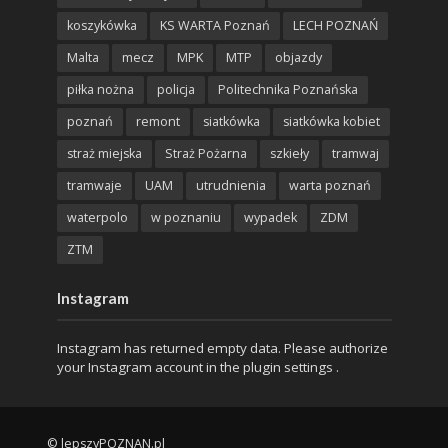
koszykówka
KS WARTA Poznań
LECH POZNAŃ
Malta
mecz
MPK
MTP
objazdy
piłka nożna
policja
Politechnika Poznańska
poznań
remont
siatkówka
siatkówka kobiet
straż miejska
Straż Pożarna
szkieły
tramwaj
tramwaje
UAM
utrudnienia
warta poznań
waterpolo
w poznaniu
wypadek
ZDM
ZTM
Instagram
Instagram has returned empty data. Please authorize
your Instagram account in the
plugin settings
.
© lepszyPOZNAN.pl