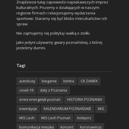
Znajdziecie tutaj zapowiedzi najciekawszych imprez
kulturalnych. Piszemy o działających w naszym
regionie firmach i relacjonujemy wydarzenia
sportowe. Staramy się być blisko mieszkańców i ich
spraw.
Nie zajmujemy się polityką i walką o stołki.
Jako jedyni używamy gwary poznańskiej, z której
jesteśmy dumni.
Tagi
autobusy
bieganie
bimba
CK ZAMEK
covid-19
daty z Poznania
enea energetyk poznań
HISTORIA POZNANIA
inwestycje
KALENDARIUM POZNAŃSKIE
KKS
KKS Lech
KKS Lech Poznań
Kolejorz
komunikacja miejska
koncert
koronawirus