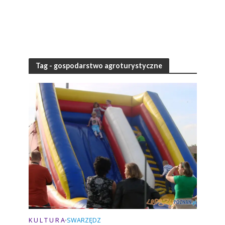
Tag - gospodarstwo agroturystyczne
K U L T U R A
SWARZĘDZ
•