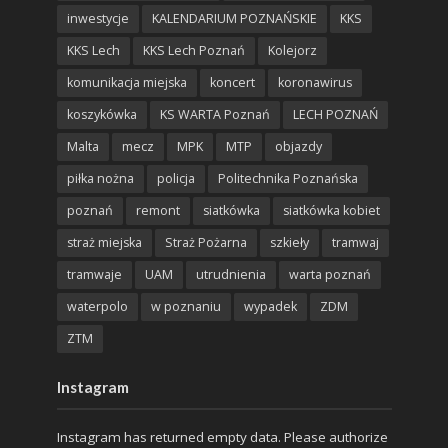
inwestycje
KALENDARIUM POZNAŃSKIE
KKS
KKS Lech
KKS Lech Poznań
Kolejorz
komunikacja miejska
koncert
koronawirus
koszykówka
KS WARTA Poznań
LECH POZNAŃ
Malta
mecz
MPK
MTP
objazdy
piłka nożna
policja
Politechnika Poznańska
poznań
remont
siatkówka
siatkówka kobiet
straż miejska
Straż Pożarna
szkieły
tramwaj
tramwaje
UAM
utrudnienia
warta poznań
waterpolo
w poznaniu
wypadek
ZDM
ZTM
Instagram
Instagram has returned empty data. Please authorize