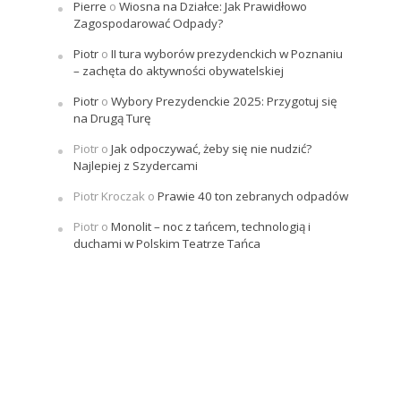
Pierre
o
Wiosna na Działce: Jak Prawidłowo
Zagospodarować Odpady?
Piotr
o
II tura wyborów prezydenckich w Poznaniu
– zachęta do aktywności obywatelskiej
Piotr
o
Wybory Prezydenckie 2025: Przygotuj się
na Drugą Turę
Piotr
o
Jak odpoczywać, żeby się nie nudzić?
Najlepiej z Szydercami
Piotr Kroczak
o
Prawie 40 ton zebranych odpadów
Piotr
o
Monolit – noc z tańcem, technologią i
duchami w Polskim Teatrze Tańca