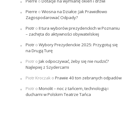
Pierre
o
Dotacje na wymianę okien i drzwi
Pierre
o
Wiosna na Działce: Jak Prawidłowo
Zagospodarować Odpady?
Piotr
o
II tura wyborów prezydenckich w Poznaniu
– zachęta do aktywności obywatelskiej
Piotr
o
Wybory Prezydenckie 2025: Przygotuj się
na Drugą Turę
Piotr
o
Jak odpoczywać, żeby się nie nudzić?
Najlepiej z Szydercami
Piotr Kroczak
o
Prawie 40 ton zebranych odpadów
Piotr
o
Monolit – noc z tańcem, technologią i
duchami w Polskim Teatrze Tańca