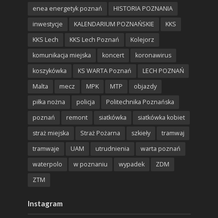
enea energetyk poznań
HISTORIA POZNANIA
inwestycje
KALENDARIUM POZNAŃSKIE
KKS
KKS Lech
KKS Lech Poznań
Kolejorz
komunikacja miejska
koncert
koronawirus
koszykówka
KS WARTA Poznań
LECH POZNAŃ
Malta
mecz
MPK
MTP
objazdy
piłka nożna
policja
Politechnika Poznańska
poznań
remont
siatkówka
siatkówka kobiet
straż miejska
Straż Pożarna
szkieły
tramwaj
tramwaje
UAM
utrudnienia
warta poznań
waterpolo
w poznaniu
wypadek
ZDM
ZTM
Instagram