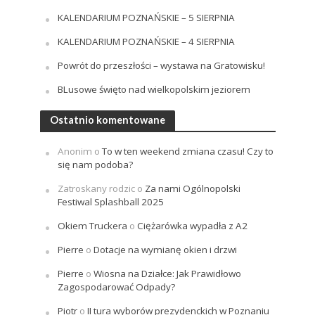
KALENDARIUM POZNAŃSKIE – 5 SIERPNIA
KALENDARIUM POZNAŃSKIE – 4 SIERPNIA
Powrót do przeszłości – wystawa na Gratowisku!
BLusowe święto nad wielkopolskim jeziorem
Ostatnio komentowane
Anonim
o
To w ten weekend zmiana czasu! Czy to
się nam podoba?
Zatroskany rodzic
o
Za nami Ogólnopolski
Festiwal Splashball 2025
Okiem Truckera
o
Ciężarówka wypadła z A2
Pierre
o
Dotacje na wymianę okien i drzwi
Pierre
o
Wiosna na Działce: Jak Prawidłowo
Zagospodarować Odpady?
Piotr
o
II tura wyborów prezydenckich w Poznaniu