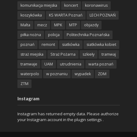
komunikacja miejska
koncert
koronawirus
koszykówka
KS WARTA Poznań
LECH POZNAŃ
Malta
mecz
MPK
MTP
objazdy
piłka nożna
policja
Politechnika Poznańska
poznań
remont
siatkówka
siatkówka kobiet
straż miejska
Straż Pożarna
szkieły
tramwaj
tramwaje
UAM
utrudnienia
warta poznań
waterpolo
w poznaniu
wypadek
ZDM
ZTM
Instagram
Instagram has returned empty data. Please authorize
your Instagram account in the
plugin settings
.