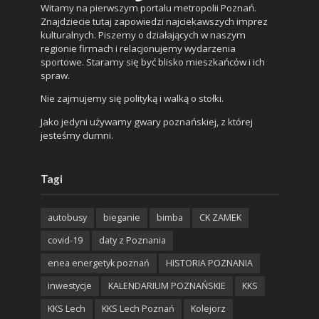
Witamy na pierwszym portalu metropolii Poznań.
Znajdziecie tutaj zapowiedzi najciekawszych imprez
kulturalnych. Piszemy o działających w naszym
regionie firmach i relacjonujemy wydarzenia
sportowe. Staramy się być blisko mieszkańców i ich
spraw.
Nie zajmujemy się polityką i walką o stołki.
Jako jedyni używamy gwary poznańskiej, z której
jesteśmy dumni.
Tagi
autobusy
bieganie
bimba
CK ZAMEK
covid-19
daty z Poznania
enea energetyk poznań
HISTORIA POZNANIA
inwestycje
KALENDARIUM POZNAŃSKIE
KKS
KKS Lech
KKS Lech Poznań
Kolejorz