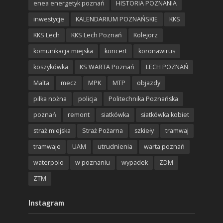
enea energetyk poznań
HISTORIA POZNANIA
inwestycje
KALENDARIUM POZNAŃSKIE
KKS
KKS Lech
KKS Lech Poznań
Kolejorz
komunikacja miejska
koncert
koronawirus
koszykówka
KS WARTA Poznań
LECH POZNAŃ
Malta
mecz
MPK
MTP
objazdy
piłka nożna
policja
Politechnika Poznańska
poznań
remont
siatkówka
siatkówka kobiet
straż miejska
Straż Pożarna
szkieły
tramwaj
tramwaje
UAM
utrudnienia
warta poznań
waterpolo
w poznaniu
wypadek
ZDM
ZTM
Instagram