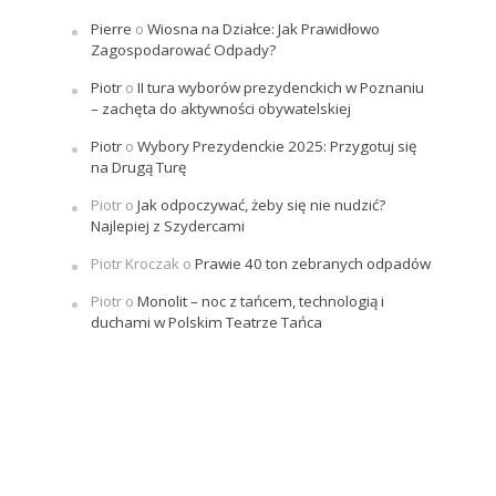
Pierre
o
Wiosna na Działce: Jak Prawidłowo
Zagospodarować Odpady?
Piotr
o
II tura wyborów prezydenckich w Poznaniu
– zachęta do aktywności obywatelskiej
Piotr
o
Wybory Prezydenckie 2025: Przygotuj się
na Drugą Turę
Piotr
o
Jak odpoczywać, żeby się nie nudzić?
Najlepiej z Szydercami
Piotr Kroczak
o
Prawie 40 ton zebranych odpadów
Piotr
o
Monolit – noc z tańcem, technologią i
duchami w Polskim Teatrze Tańca