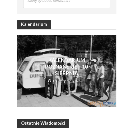
kliknij by dodać komentarz
Kalendarium
KALENDARIUM
POZNAŃSKIE – 10
SIERPNIA
10 Sierpnia 2026
Ostatnie Wiadomości