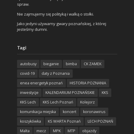
spraw.
Nie zajmujemy się polityką i walką o stołki.
Jako jedyni używamy gwary poznańskiej, z której
jesteśmy dumni.
Tagi
autobusy
bieganie
bimba
CK ZAMEK
covid-19
daty z Poznania
enea energetyk poznań
HISTORIA POZNANIA
inwestycje
KALENDARIUM POZNAŃSKIE
KKS
KKS Lech
KKS Lech Poznań
Kolejorz
komunikacja miejska
koncert
koronawirus
koszykówka
KS WARTA Poznań
LECH POZNAŃ
Malta
mecz
MPK
MTP
objazdy