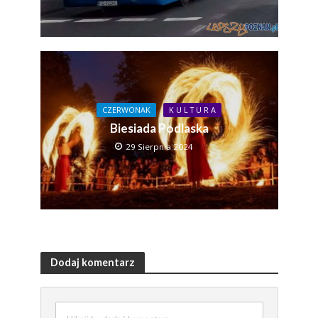
CZERWONAK
K U L T U R A
Biesiada Podlaska
29 Sierpnia 2024
Dodaj komentarz