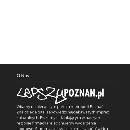
O Nas
Witamy na pierwszym portalu metropolii Poznań.
Znajdziecie tutaj zapowiedzi najciekawszych imprez
kulturalnych. Piszemy o działających w naszym
regionie firmach i relacjonujemy wydarzenia
sportowe. Staramy się być blisko mieszkańców i ich