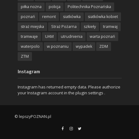
piłka nożna
policja
Politechnika Poznańska
poznań
remont
siatkówka
siatkówka kobiet
straż miejska
Straż Pożarna
szkieły
tramwaj
tramwaje
UAM
utrudnienia
warta poznań
waterpolo
w poznaniu
wypadek
ZDM
ZTM
Instagram
Instagram has returned empty data. Please authorize
your Instagram account in the
plugin settings
.
© lepszyPOZNAN.pl