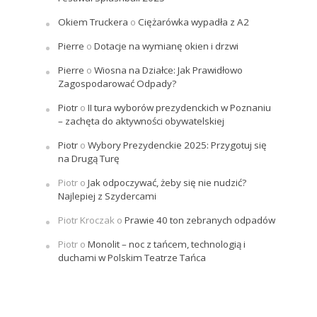
Okiem Truckera
o
Ciężarówka wypadła z A2
Pierre
o
Dotacje na wymianę okien i drzwi
Pierre
o
Wiosna na Działce: Jak Prawidłowo
Zagospodarować Odpady?
Piotr
o
II tura wyborów prezydenckich w Poznaniu
– zachęta do aktywności obywatelskiej
Piotr
o
Wybory Prezydenckie 2025: Przygotuj się
na Drugą Turę
Piotr
o
Jak odpoczywać, żeby się nie nudzić?
Najlepiej z Szydercami
Piotr Kroczak
o
Prawie 40 ton zebranych odpadów
Piotr
o
Monolit – noc z tańcem, technologią i
duchami w Polskim Teatrze Tańca