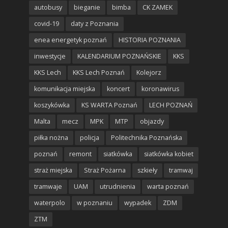
autobusy
bieganie
bimba
CK ZAMEK
covid-19
daty z Poznania
enea energetyk poznań
HISTORIA POZNANIA
inwestycje
KALENDARIUM POZNAŃSKIE
KKS
KKS Lech
KKS Lech Poznań
Kolejorz
komunikacja miejska
koncert
koronawirus
koszykówka
KS WARTA Poznań
LECH POZNAŃ
Malta
mecz
MPK
MTP
objazdy
piłka nożna
policja
Politechnika Poznańska
poznań
remont
siatkówka
siatkówka kobiet
straż miejska
Straż Pożarna
szkieły
tramwaj
tramwaje
UAM
utrudnienia
warta poznań
waterpolo
w poznaniu
wypadek
ZDM
ZTM