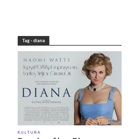
Tag - diana
K U L T U R A