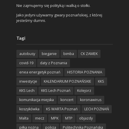
Nie zajmujemy się polityką i walką o stołki.
Jako jedyni używamy gwary poznańskiej, z której
jesteśmy dumni.
Tagi
autobusy
bieganie
bimba
CK ZAMEK
covid-19
daty z Poznania
enea energetyk poznań
HISTORIA POZNANIA
inwestycje
KALENDARIUM POZNAŃSKIE
KKS
KKS Lech
KKS Lech Poznań
Kolejorz
komunikacja miejska
koncert
koronawirus
koszykówka
KS WARTA Poznań
LECH POZNAŃ
Malta
mecz
MPK
MTP
objazdy
piłka nożna
policja
Politechnika Poznańska