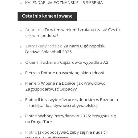
KALENDARIUM POZNAŃSKIE – 3 SIERPNIA
Ostatnio komentowane
Anonim
o
To w ten weekend zmiana czasu! Czy to
się nam podoba?
Zatroskany rodzic
o
Za nami Ogólnopolski
Festiwal Splashball 2025
Okiem Truckera
o
Ciężarówka wypadła z A2
Pierre
o
Dotacje na wymianę okien i drzwi
Pierre
o
Wiosna na Działce: Jak Prawidłowo
Zagospodarować Odpady?
Piotr
o
II tura wyborów prezydenckich w Poznaniu
– zachęta do aktywności obywatelskiej
Piotr
o
Wybory Prezydenckie 2025: Przygotuj się
na Drugą Turę
Piotr
o
Jak odpoczywać, żeby się nie nudzić?
Najlepiej z Szydercami