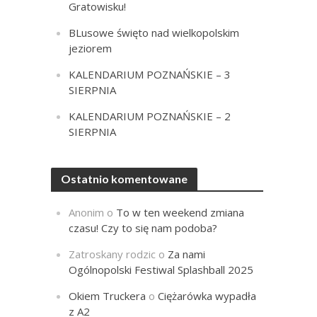
Gratowisku!
BLusowe święto nad wielkopolskim
jeziorem
KALENDARIUM POZNAŃSKIE – 3
SIERPNIA
KALENDARIUM POZNAŃSKIE – 2
SIERPNIA
Ostatnio komentowane
Anonim
o
To w ten weekend zmiana
czasu! Czy to się nam podoba?
Zatroskany rodzic
o
Za nami
Ogólnopolski Festiwal Splashball 2025
Okiem Truckera
o
Ciężarówka wypadła
z A2