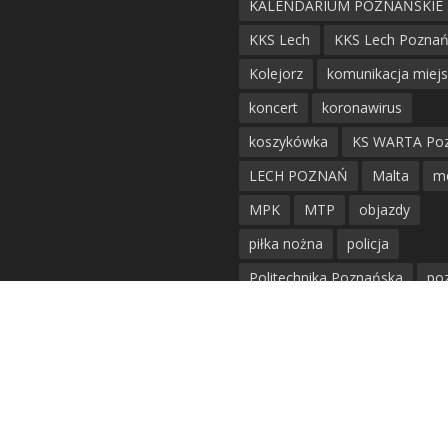
KALENDARIUM POZNAŃSKIE
KKS Lech
KKS Lech Pozna
Kolejorz
komunikacja miej
koncert
koronawirus
koszykówka
KS WARTA Po
LECH POZNAŃ
Malta
m
MPK
MTP
objazdy
piłka nożna
policja
Politechnika Poznańska
po
remont
siatkówka
siatkówka kobiet
straż mie
Straż Pożarna
szkieły
tr
tramwaje
UAM
utrudnie
warta poznań
waterpolo