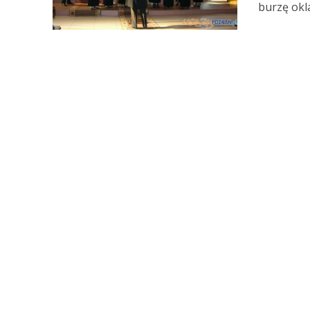
burzę okl