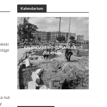
Kalendarium
ieski
KALENDARIUM POZNAŃSKIE – 7
stąpi
SIERPNIA
7 Sierpnia 2026
ka nut
y