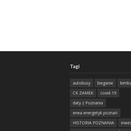
Tagi
autobusy
bieganie
bimb
CK ZAMEK
covid-19
daty z Poznania
enea energetyk poznań
HISTORIA POZNANIA
inwes