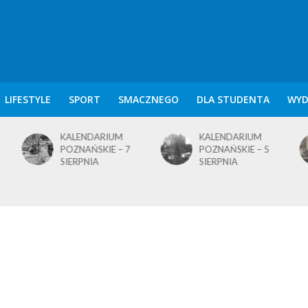
LIFESTYLE
SPORT
SMACZNEGO
DLA STUDENTA
WYD
KALENDARIUM
KALENDARIUM
POZNAŃSKIE – 7
POZNAŃSKIE – 5
SIERPNIA
SIERPNIA