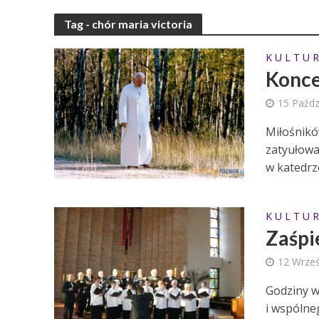
Tag - chór maria victoria
K U L T U R
Konce
15 Paźdz
Miłośnikó
zatyułowa
w katedrze
K U L T U R
Zaśpi
12 Wrześ
Godziny w
i wspólne