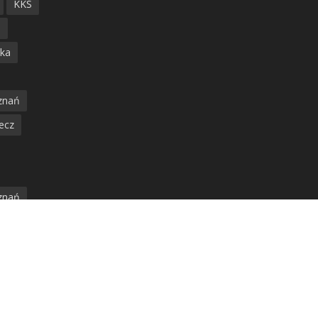
KKS
ń
ska
znań
ecz
znań
jska
amwaj
nia