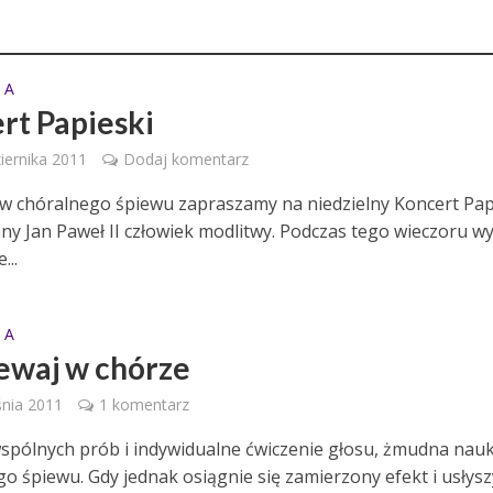
 A
rt Papieski
iernika 2011
Dodaj komentarz
w chóralnego śpiewu zapraszamy na niedzielny Koncert Pap
ny Jan Paweł II człowiek modlitwy. Podczas tego wieczoru wy
...
 A
ewaj w chórze
nia 2011
1 komentarz
spólnych prób i indywidualne ćwiczenie głosu, żmudna nau
go śpiewu. Gdy jednak osiągnie się zamierzony efekt i usłysz