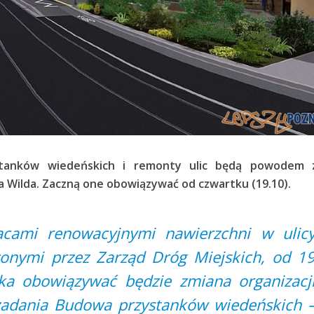
stanków wiedeńskich i remonty ulic będą powodem 
na Wilda. Zaczną one obowiązywać od czwartku (19.10).
cami renowacyjnymi nawierzchni w ulic
onymi przez Zarząd Dróg Miejskich, od 1
ka obowiązywać będzie zmiana organizacj
zadania Budowa przystanków wiedeńskich 