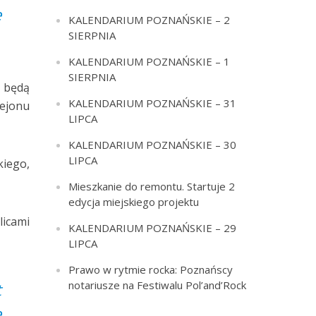
e
KALENDARIUM POZNAŃSKIE – 2
SIERPNIA
KALENDARIUM POZNAŃSKIE – 1
SIERPNIA
m będą
KALENDARIUM POZNAŃSKIE – 31
rejonu
LIPCA
KALENDARIUM POZNAŃSKIE – 30
LIPCA
kiego,
Mieszkanie do remontu. Startuje 2
edycja miejskiego projektu
icami
KALENDARIUM POZNAŃSKIE – 29
LIPCA
Prawo w rytmie rocka: Poznańscy
notariusze na Festiwalu Pol’and’Rock
t
e