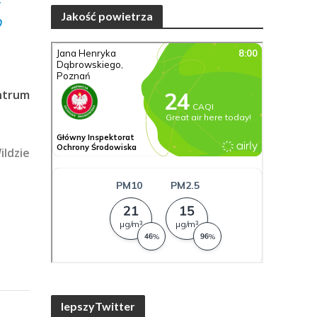
Jakość powietrza
o
.
ntrum
ildzie
lepszyTwitter