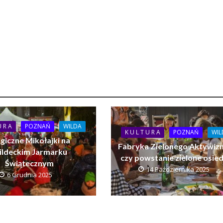
U R A
POZNAŃ
WILDA
K U L T U R A
POZNAŃ
WIL
giczne Mikołajki na
Fabryka Zielonego Aktywiz
ldeckim Jarmarku
czy powstanie zielone osied
Świątecznym
14 Października 2025
6 Grudnia 2025