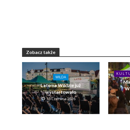
Zobacz także
K U L T 
WILDA
Ma
Lato na Wildzie już
Wi
wystartowało
10 Czerwca 2026