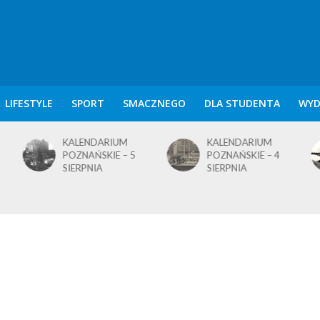
LIFESTYLE
SPORT
SMACZNEGO
DLA STUDENTA
WYD
KALENDARIUM
KALENDARIUM
POZNAŃSKIE – 4
POZNAŃSKIE – 1
SIERPNIA
SIERPNIA