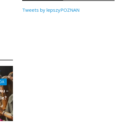
Tweets by lepszyPOZNAN
DA
mu –
le?