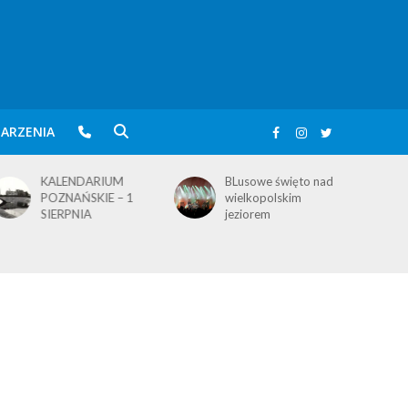
ARZENIA
BLusowe święto nad
KALENDARIUM
wielkopolskim
POZNAŃSKIE – 3
jeziorem
SIERPNIA