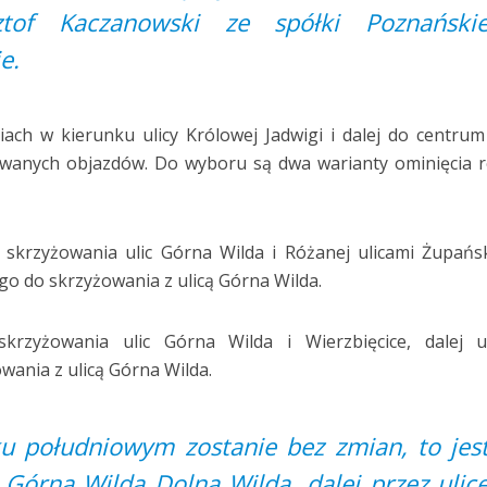
ztof Kaczanowski ze spółki Poznański
e.
ach w kierunku ulicy Królowej Jadwigi i dalej do centru
owanych objazdów. Do wyboru są dwa warianty ominięcia 
 skrzyżowania ulic Górna Wilda i Różanej ulicami Żupańs
go do skrzyżowania z ulicą Górna Wilda.
rzyżowania ulic Górna Wilda i Wierzbięcice, dalej ul
wania z ulicą Górna Wilda.
u południowym zostanie bez zmian, to jes
 Górna Wilda Dolna Wilda, dalej przez ulic