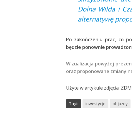
Dolna Wilda i Cza
alternatywę propo
Po zakończeniu prac, co po
będzie ponownie prowadzony
Wizualizacja powyżej preze
oraz proponowane zmiany na
Użyte w artykule zdjęcia: ZDM
Tagi:
inwestycje
objazdy