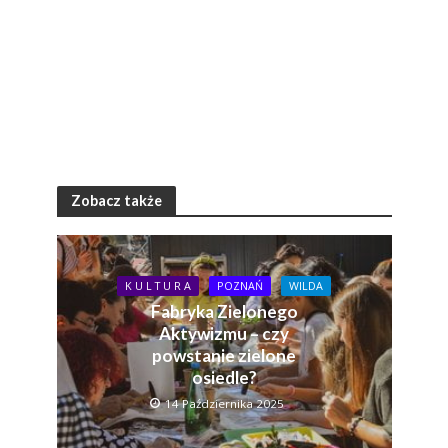
Zobacz także
K U L T U R A
POZNAŃ
WILDA
Fabryka Zielonego
Aktywizmu – czy
powstanie zielone
osiedle?
14 Października 2025