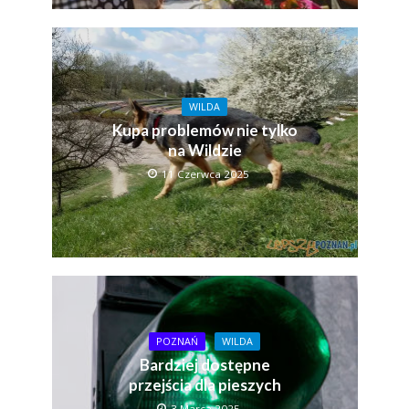
WILDA
Kupa problemów nie tylko
na Wildzie
11 Czerwca 2025
POZNAŃ
WILDA
Bardziej dostępne
przejścia dla pieszych
3 Marca 2025