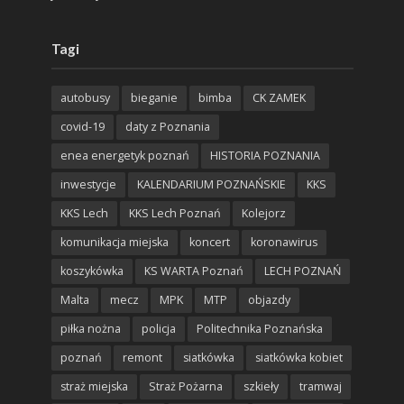
Tagi
autobusy
bieganie
bimba
CK ZAMEK
covid-19
daty z Poznania
enea energetyk poznań
HISTORIA POZNANIA
inwestycje
KALENDARIUM POZNAŃSKIE
KKS
KKS Lech
KKS Lech Poznań
Kolejorz
komunikacja miejska
koncert
koronawirus
koszykówka
KS WARTA Poznań
LECH POZNAŃ
Malta
mecz
MPK
MTP
objazdy
piłka nożna
policja
Politechnika Poznańska
poznań
remont
siatkówka
siatkówka kobiet
straż miejska
Straż Pożarna
szkieły
tramwaj