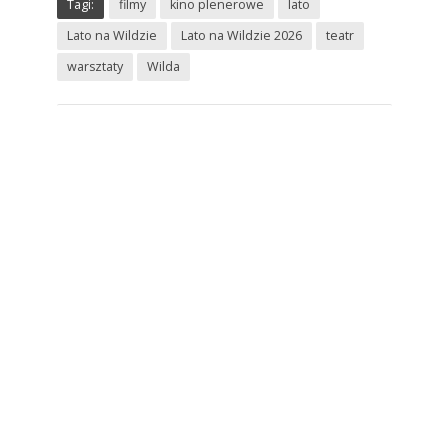
Tagi:
filmy
kino plenerowe
lato
Lato na Wildzie
Lato na Wildzie 2026
teatr
warsztaty
Wilda