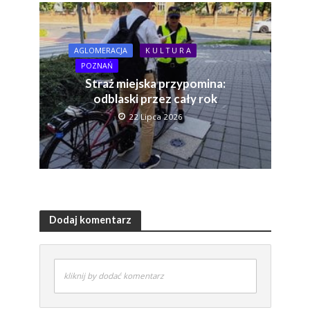
AGLOMERACJA
K U L T U R A
POZNAŃ
Straż miejska przypomina:
odblaski przez cały rok
22 Lipca 2026
Dodaj komentarz
kliknij by dodać komentarz