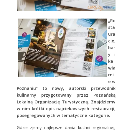
„Re
sta
ura
cje,
bar
y i
ka
wia
rni
e w
Poznaniu” to nowy, autorski przewodnik
kulinarny przygotowany przez Poznańską
Lokalną Organizację Turystyczną. Znajdziemy
w nim krótki opis najciekawszych restauracji,
posegregowanych w tematyczne kategorie.
Gdzie zjemy najlepsze dania kuchni regionalnej,