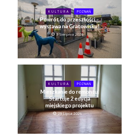
K U L T U R A
POZNAŃ
Powrót do przeszłości –
wystawa na Gratowisku!
3 Sierpnia 2026
K U L T U R A
POZNAŃ
Mieszkanie do remontu.
Startuje 2 edycja
miejskiego projektu
29 Lipca 2026