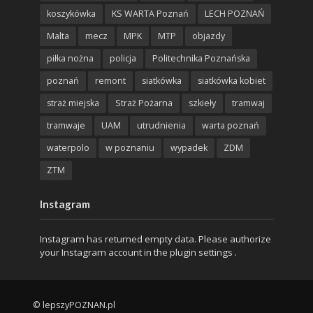
koszykówka
KS WARTA Poznań
LECH POZNAŃ
Malta
mecz
MPK
MTP
objazdy
piłka nożna
policja
Politechnika Poznańska
poznań
remont
siatkówka
siatkówka kobiet
straż miejska
Straż Pożarna
szkieły
tramwaj
tramwaje
UAM
utrudnienia
warta poznań
waterpolo
w poznaniu
wypadek
ZDM
ZTM
Instagram
Instagram has returned empty data. Please authorize
your Instagram account in the
plugin settings
.
© lepszyPOZNAN.pl