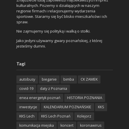
kulturalnych. Piszemy o działających w naszym
regionie firmach i relacjonujemy wydarzenia
sportowe. Staramy się być blisko mieszkańców i ich
spraw.
Nie zajmujemy się polityką i walką o stołki.
Jako jedyni używamy gwary poznańskiej, z której
jesteśmy dumni.
Tagi
autobusy
bieganie
bimba
CK ZAMEK
covid-19
daty z Poznania
enea energetyk poznań
HISTORIA POZNANIA
inwestycje
KALENDARIUM POZNAŃSKIE
KKS
KKS Lech
KKS Lech Poznań
Kolejorz
komunikacja miejska
koncert
koronawirus