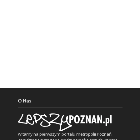
O Nas
Witamy na pierwszym portalu metropolii Poznań.
Znajdziecie tutaj zapowiedzi najciekawszych imprez