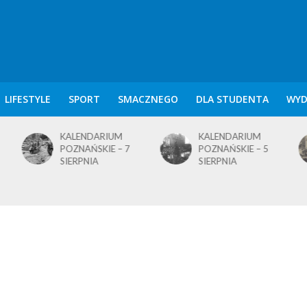
LIFESTYLE
SPORT
SMACZNEGO
DLA STUDENTA
WYD
KALENDARIUM
KALENDARIUM
POZNAŃSKIE – 7
POZNAŃSKIE – 5
SIERPNIA
SIERPNIA