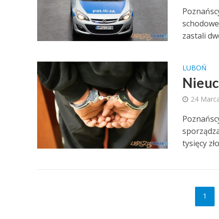
Poznańscy
schodowej
zastali dw
LUBOŃ
Nieuc
24 Marc
Poznańscy
sporządza
tysięcy zło
1