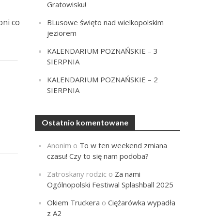
Gratowisku!
oni co
BLusowe święto nad wielkopolskim
jeziorem
KALENDARIUM POZNAŃSKIE – 3
SIERPNIA
KALENDARIUM POZNAŃSKIE – 2
SIERPNIA
Ostatnio komentowane
Anonim
o
To w ten weekend zmiana
czasu! Czy to się nam podoba?
Zatroskany rodzic
o
Za nami
Ogólnopolski Festiwal Splashball 2025
Okiem Truckera
o
Ciężarówka wypadła
z A2