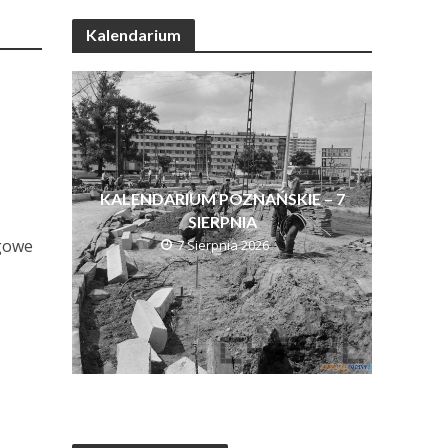
Kalendarium
KALENDARIUM POZNAŃSKIE – 7
a
SIERPNIA
igowe
7 Sierpnia 2026