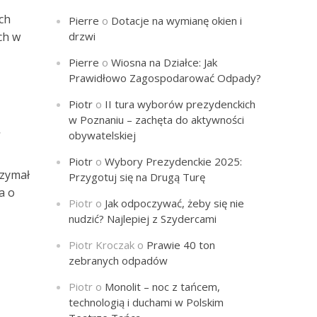
ch
Pierre
o
Dotacje na wymianę okien i
ch w
drzwi
Pierre
o
Wiosna na Działce: Jak
Prawidłowo Zagospodarować Odpady?
Piotr
o
II tura wyborów prezydenckich
ą
w Poznaniu – zachęta do aktywności
obywatelskiej
Piotr
o
Wybory Prezydenckie 2025:
rzymał
Przygotuj się na Drugą Turę
a o
Piotr
o
Jak odpoczywać, żeby się nie
nudzić? Najlepiej z Szydercami
Piotr Kroczak
o
Prawie 40 ton
zebranych odpadów
Piotr
o
Monolit – noc z tańcem,
technologią i duchami w Polskim