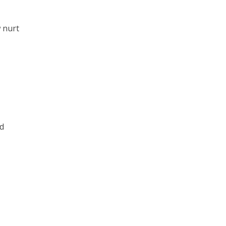
 nurt
od