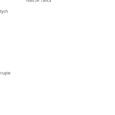
Teatrze Tańca
tych
grupie