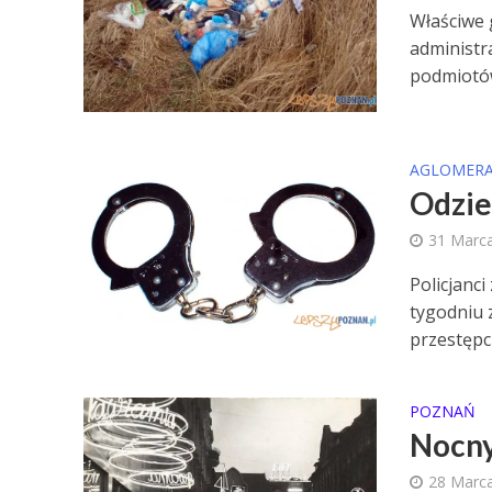
Właściwe 
administr
podmiotów
AGLOMERA
Odzie
31 Marc
Policjanc
tygodniu 
przestępcz
POZNAŃ
Nocny
28 Marc