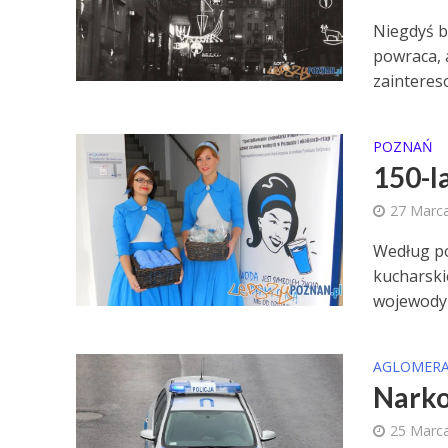
Niegdyś by
powraca,
zaintereso
POZNAŃ
150-l
27 Marc
Według po
kucharski
wojewody i
AGLOMERA
Narko
25 Marc