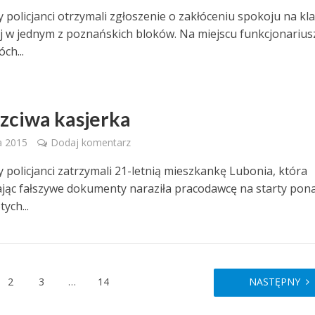
 policjanci otrzymali zgłoszenie o zakłóceniu spokoju na kla
 w jednym z poznańskich bloków. Na miejscu funkcjonarius
óch...
zciwa kasjerka
a 2015
Dodaj komentarz
 policjanci zatrzymali 21-letnią mieszkankę Lubonia, która
jąc fałszywe dokumenty naraziła pracodawcę na starty pon
tych...
2
3
…
14
NASTĘPNY