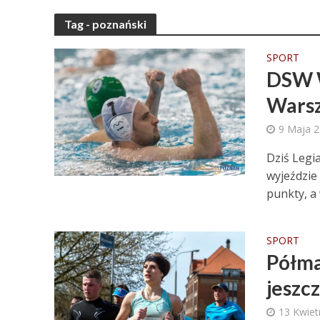
Tag - poznański
SPORT
DSW W
Warsza
9 Maja 
Dziś Legi
wyjeździe
punkty, a
SPORT
Półma
jeszcz
13 Kwiet