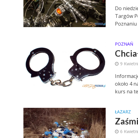
Do niedzi
Targów Po
Poznaniu 
POZNAŃ
Chcia
9 Kwietn
Informacj
około 4 n
kurs na te
ŁAZARZ
Zaśmi
6 Kwietn