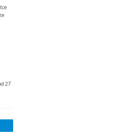
tce
ze
ad 27