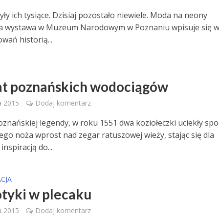
ły ich tysiące. Dzisiaj pozostało niewiele. Moda na neony
 a wystawa w Muzeum Narodowym w Poznaniu wpisuje się w
wań historią...
at poznańskich wodociągów
a 2015
Dodaj komentarz
znańskiej legendy, w roku 1551 dwa koziołeczki uciekły sp
ego noża wprost nad zegar ratuszowej wieży, stając się dla
nspiracją do...
CJA
tyki w plecaku
a 2015
Dodaj komentarz