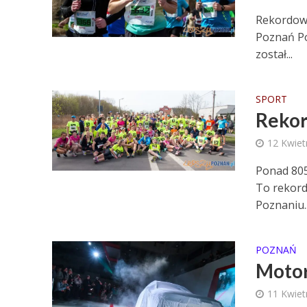
Rekordowy
Poznań Pó
został...
SPORT
Rekor
12 Kwiet
Ponad 805
To rekord
Poznaniu..
POZNAŃ
Motor
11 Kwiet