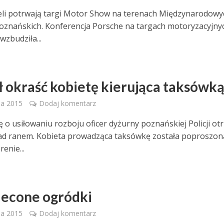
eli potrwają targi Motor Show na terenach Międzynarodowy
znańskich. Konferencja Porsche na targach motoryzacyjny
wzbudziła...
ł okraść kobietę kierująca taksówk
ia 2015
Dodaj komentarz
ę o usiłowaniu rozboju oficer dyżurny poznańskiej Policji ot
ad ranem. Kobieta prowadząca taksówkę została poproszon
renie...
econe ogródki
ia 2015
Dodaj komentarz