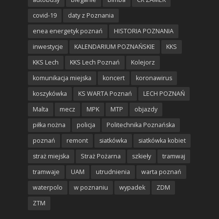
covid-19
daty z Poznania
enea energetyk poznań
HISTORIA POZNANIA
inwestycje
KALENDARIUM POZNAŃSKIE
KKS
KKS Lech
KKS Lech Poznań
Kolejorz
komunikacja miejska
koncert
koronawirus
koszykówka
KS WARTA Poznań
LECH POZNAŃ
Malta
mecz
MPK
MTP
objazdy
piłka nożna
policja
Politechnika Poznańska
poznań
remont
siatkówka
siatkówka kobiet
straż miejska
Straż Pożarna
szkieły
tramwaj
tramwaje
UAM
utrudnienia
warta poznań
waterpolo
w poznaniu
wypadek
ZDM
ZTM