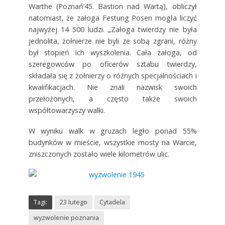
Warthe (Poznań‘45. Bastion nad Wartą), obliczył
natomiast, że załoga Festung Posen mogła liczyć
najwyżej 14 500 ludzi. „Załoga twierdzy nie była
jednolita, żołnierze nie byli ze sobą zgrani, różny
był stopień ich wyszkolenia. Cała załoga, od
szeregowców po oficerów sztabu twierdzy,
składała się z żołnierzy o różnych specjalnościach i
kwalifikacjach. Nie znali nazwisk swoich
przełożonych, a często także swoich
współtowarzyszy walki.
W wyniku walk w gruzach legło ponad 55%
budynków w mieście, wszystkie mosty na Warcie,
zniszczonych zostało wiele kilometrów ulic.
Tagi:
23 lutego
Cytadela
wyzwolenie poznania