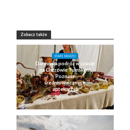
Zobacz także
STARE MIASTO
Darmowa podróż w czasie
na Ostrowie Tumskim!
Poznasz
średniowiecznych
aptekarzy!
5 Sierpnia 2026