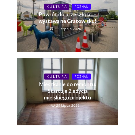
K U L T U R A
POZNAŃ
Powrót do przeszłości –
wystawa na Gratowisku!
3 Sierpnia 2026
K U L T U R A
POZNAŃ
Mieszkanie do remontu.
Startuje 2 edycja
miejskiego projektu
29 Lipca 2026