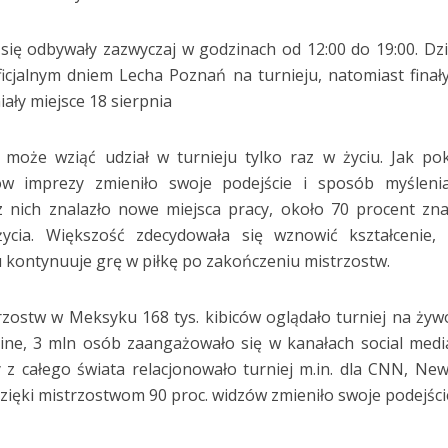
się odbywały zazwyczaj w godzinach od 12:00 do 19:00. Dz
icjalnym dniem Lecha Poznań na turnieju, natomiast finał
ały miejsce 18 sierpnia
może wziąć udział w turnieju tylko raz w życiu. Jak po
ków imprezy zmieniło swoje podejście i sposób myśleni
 nich znalazło nowe miejsca pracy, około 70 procent zn
ycia. Większość zdecydowała się wznowić kształcenie,
 kontynuuje grę w piłkę po zakończeniu mistrzostw.
zostw w Meksyku 168 tys. kibiców oglądało turniej na żyw
n-line, 3 mln osób zaangażowało się w kanałach social medi
 z całego świata relacjonowało turniej m.in. dla CNN, Ne
zięki mistrzostwom 90 proc. widzów zmieniło swoje podejści