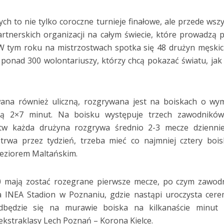
h to nie tylko coroczne turnieje finałowe, ale przede wsz
rtnerskich organizacji na całym świecie, które prowadzą 
. W tym roku na mistrzostwach spotka się 48 drużyn męskic
 ponad 300 wolontariuszy, którzy chcą pokazać światu, jak
ana również uliczną, rozgrywana jest na boiskach o wy
ą 2×7 minut. Na boisku występuje trzech zawodników
tw każda drużyna rozgrywa średnio 2-3 mecze dziennie
 trwa przez tydzień, trzeba mieć co najmniej cztery boi
eziorem Maltańskim.
00 mają zostać rozegrane pierwsze mecze, po czym zawod
a INEA Stadion w Poznaniu, gdzie nastąpi uroczysta cer
odbędzie się na murawie boiska na kilkanaście minut 
ekstraklasy Lech Poznań – Korona Kielce.