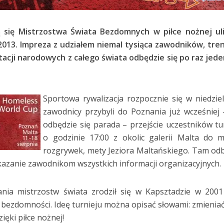
ą się Mistrzostwa Świata Bezdomnych w piłce nożnej ul
013. Impreza z udziałem niemal tysiąca zawodników, tr
tacji narodowych z całego świata odbędzie się po raz jed
Sportowa rywalizacja rozpocznie się w niedziel
zawodnicy przybyli do Poznania już wcześniej 
odbędzie się parada – przejście uczestników tu
o godzinie 17:00 z okolic galerii Malta do m
rozgrywek, mety Jeziora Maltańskiego. Tam od
kazanie zawodnikom wszystkich informacji organizacyjnych.
ania mistrzostw świata zrodził się w Kapsztadzie w 200
 bezdomności. Ideę turnieju można opisać słowami: zmieniać
ięki piłce nożnej!