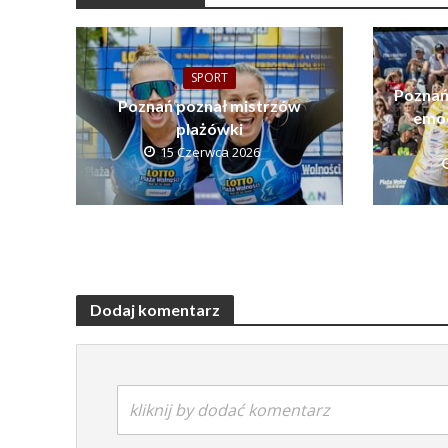
SPORT
Poznań
Poznań poznał mistrzów
emoc
plażówki
15 Czerwca 2026
Dodaj komentarz
kliknij by dodać komentarz