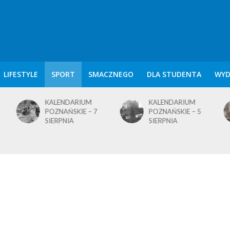
LIFESTYLE
SPORT
SMACZNEGO
DLA STUDENTA
WYD
KALENDARIUM
KALENDARIUM
POZNAŃSKIE – 7
POZNAŃSKIE – 5
SIERPNIA
SIERPNIA