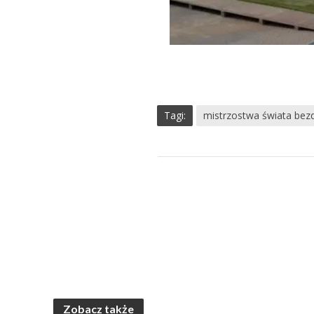
Tagi:
mistrzostwa świata bez
Zobacz także