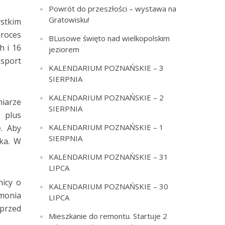
Powrót do przeszłości – wystawa na
Gratowisku!
ystkim
proces
BLusowe święto nad wielkopolskim
h i 16
jeziorem
 sport
KALENDARIUM POZNAŃSKIE – 3
SIERPNIA
KALENDARIUM POZNAŃSKIE – 2
miarze
SIERPNIA
 plus
KALENDARIUM POZNAŃSKIE – 1
. Aby
SIERPNIA
ska. W
KALENDARIUM POZNAŃSKIE – 31
LIPCA
nicy o
KALENDARIUM POZNAŃSKIE – 30
emonia
LIPCA
przed
Mieszkanie do remontu. Startuje 2