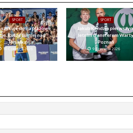
SPORT
SPORT
 szykuje się na plażowe
Jakub Kendzia pierwszy
je. Rusza turniej nad
letnim transferem Wart
Rusałką
Poznań
10 Czerwca 2026
9 Czerwca 2026