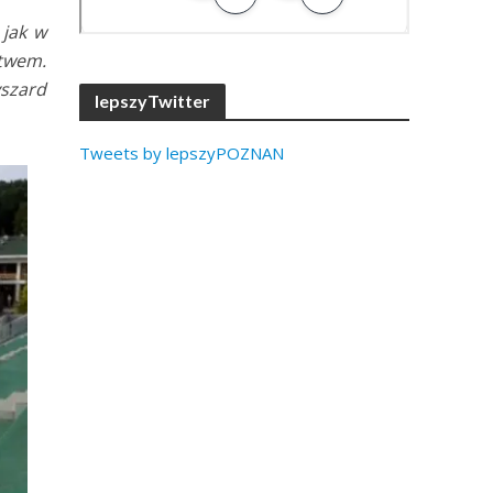
 jak w
twem.
yszard
lepszyTwitter
Tweets by lepszyPOZNAN