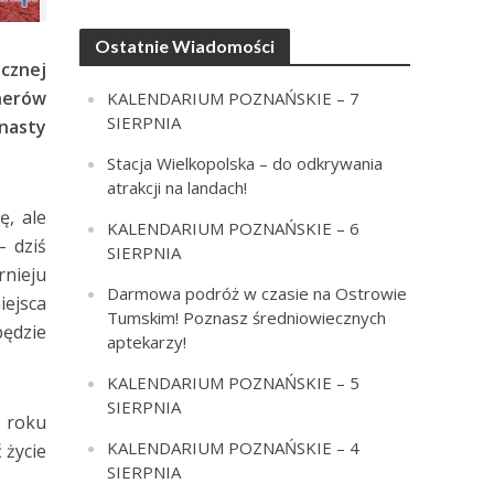
Ostatnie Wiadomości
icznej
enerów
KALENDARIUM POZNAŃSKIE – 7
SIERPNIA
enasty
Stacja Wielkopolska – do odkrywania
atrakcji na landach!
ę, ale
KALENDARIUM POZNAŃSKIE – 6
– dziś
SIERPNIA
rnieju
Darmowa podróż w czasie na Ostrowie
iejsca
Tumskim! Poznasz średniowiecznych
będzie
aptekarzy!
KALENDARIUM POZNAŃSKIE – 5
SIERPNIA
1 roku
KALENDARIUM POZNAŃSKIE – 4
 życie
SIERPNIA