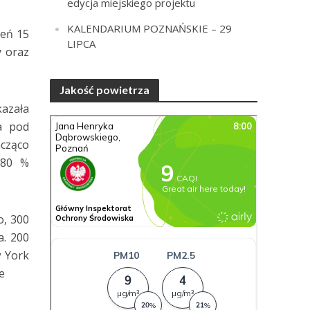
edycja miejskiego projektu
KALENDARIUM POZNAŃSKIE – 29
ień 15
LIPCA
y oraz
Jakość powietrza
kazała
a pod
acząco
 80 %
o, 300
a. 200
w York
e