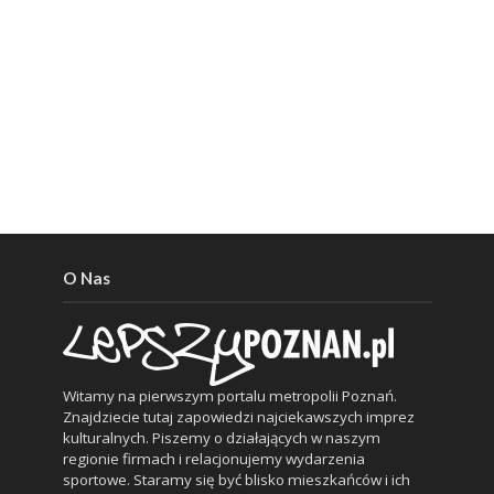
O Nas
Witamy na pierwszym portalu metropolii Poznań.
Znajdziecie tutaj zapowiedzi najciekawszych imprez
kulturalnych. Piszemy o działających w naszym
regionie firmach i relacjonujemy wydarzenia
sportowe. Staramy się być blisko mieszkańców i ich