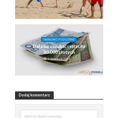
TARNOWO PODGÓRNE
Dała się oszukać i straciła
80.000 złotych
1 Grudnia 2021
Dodaj komentarz
kliknij by dodać komentarz