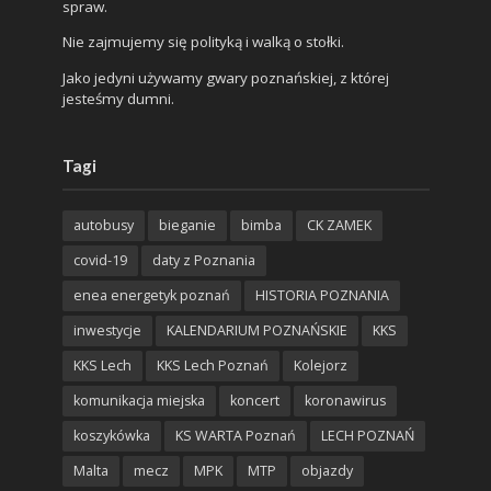
spraw.
Nie zajmujemy się polityką i walką o stołki.
Jako jedyni używamy gwary poznańskiej, z której
jesteśmy dumni.
Tagi
autobusy
bieganie
bimba
CK ZAMEK
covid-19
daty z Poznania
enea energetyk poznań
HISTORIA POZNANIA
inwestycje
KALENDARIUM POZNAŃSKIE
KKS
KKS Lech
KKS Lech Poznań
Kolejorz
komunikacja miejska
koncert
koronawirus
koszykówka
KS WARTA Poznań
LECH POZNAŃ
Malta
mecz
MPK
MTP
objazdy