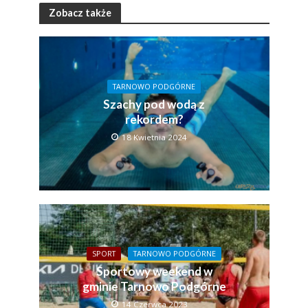
Zobacz także
TARNOWO PODGÓRNE
Szachy pod wodą z
rekordem?
18 Kwietnia 2024
SPORT
TARNOWO PODGÓRNE
Sportowy weekend w
gminie Tarnowo Podgórne
14 Czerwca 2023