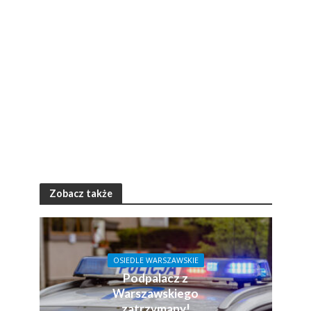
Zobacz także
OSIEDLE WARSZAWSKIE
Podpalacz z
Warszawskiego
zatrzymany!