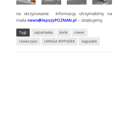
na skrzyżowanie Informację otrzymaliśmy na
maila
news@lepszyPOZNAN.pl
– dziękujemy.
Tagi:
ciężarówka
korki
rower
rowerzyści
UWAGA WYPADEK
wypadek