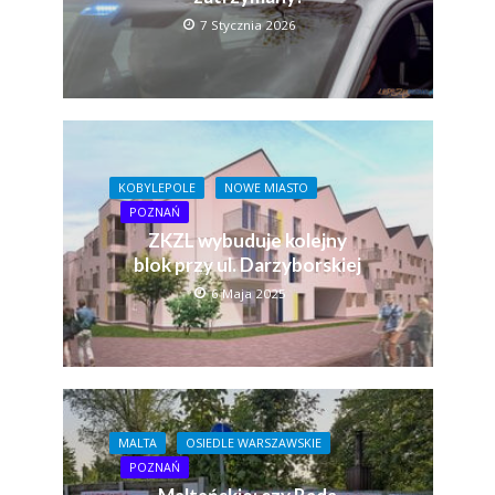
7 Stycznia 2026
KOBYLEPOLE
NOWE MIASTO
POZNAŃ
ZKZL wybuduje kolejny
blok przy ul. Darzyborskiej
6 Maja 2025
MALTA
OSIEDLE WARSZAWSKIE
POZNAŃ