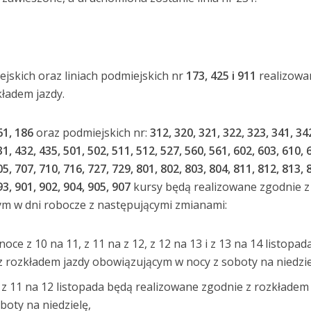
ejskich oraz liniach podmiejskich nr
173, 425 i 911
realizowa
ładem jazdy.
61, 186
oraz podmiejskich nr:
312, 320, 321, 322, 323, 341, 34
31, 432, 435, 501, 502, 511, 512, 527, 560, 561, 602, 603, 610, 
05, 707, 710, 716, 727, 729, 801, 802, 803, 804, 811, 812, 813, 
93, 901, 902, 904, 905, 907
kursy będą realizowane zgodnie z
m w dni robocze z następującymi zmianami:
oce z 10 na 11, z 11 na z 12, z 12 na 13 i z 13 na 14 listopad
 rozkładem jazdy obowiązującym w nocy z soboty na niedzie
 z 11 na 12 listopada będą realizowane zgodnie z rozkładem
oty na niedzielę,