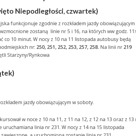
więto Niepodległości, czwartek)
jska funkcjonuje zgodnie z rozkładem jazdy obowiązującym
 wzmocnione zostaną linie nr 5 i 16, na których ww godz. 11:
ć co 10 minut. W nocy z 10 na 11 listopada autobusy będą
podmiejskich nr:
250, 251, 252, 253, 257, 258.
Na linii nr
219
tli Starzyny/Rynkowa
ątek)
rozkładem jazdy obowiązującym w soboty.
ursował w noce z 10 na 11, z 11 na 12, z 12 na 13 oraz z 13
e uruchamiana linia nr 231. W nocy z 14 na 15 listopada
e zawieszone, a uruchomiona zostanie linia nr 231.