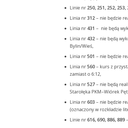
Linie nr
250, 251, 252, 253,
Linia nr
312
– nie będzie r
Linia nr
431
– nie będą wyk
Linia nr
432
– nie będą wyk
Bylin/Wieś,
Linia nr
501
– nie będzie re
Linia nr
560
– kurs z przyst
zamiast o 6:12,
Linia nr
527
– nie będą rea
Starołęka PKM–Wiórek Pętla
Linia nr
603
– nie będzie r
(oznaczony w rozkładzie lite
Linie nr
616, 690, 886, 889
–