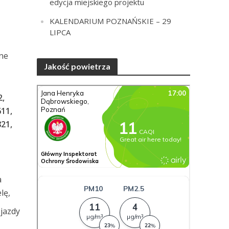
edycja miejskiego projektu
KALENDARIUM POZNAŃSKIE – 29
LIPCA
ne
Jakość powietrza
2,
611,
821,
a
lę,
 jazdy