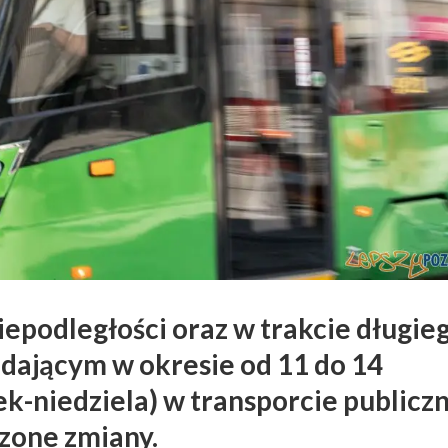
iepodległości
oraz w trakcie długie
ającym w okresie od 11 do 14
ek-niedziela) w transporcie public
zone zmiany.