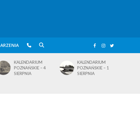
ARZENIA
KALENDARIUM
BLusowe święto nad
POZNAŃSKIE – 1
wielkopolskim
SIERPNIA
jeziorem