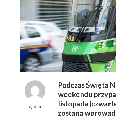
Podczas Święta N
weekendu przypad
listopada (czwart
bigbiciq
zostaną wprowad