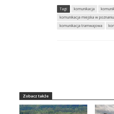
Tagi:
komunikacja
komuni
komunikacja miejska w poznani
komunikacja tramwajowa
kom
Zobacz także