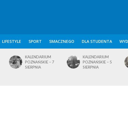
LIFESTYLE
SPORT
SMACZNEGO
DLA STUDENTA
WYD
KALENDARIUM
KALENDARIUM
POZNAŃSKIE – 5
POZNAŃSKIE – 4
SIERPNIA
SIERPNIA