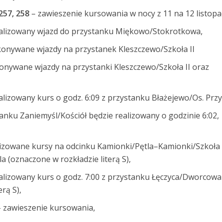
 257, 258
– zawieszenie kursowania w nocy z 11 na 12 listopa
ealizowany wjazd do przystanku Miękowo/Stokrotkowa,
onywane wjazdy na przystanek Kleszczewo/Szkoła II
onywane wjazdy na przystanki Kleszczewo/Szkoła II oraz
alizowany kurs o godz. 6:09 z przystanku Błażejewo/Os. Przy
anku Zaniemyśl/Kościół będzie realizowany o godzinie 6:02,
lizowane kursy na odcinku Kamionki/Pętla–Kamionki/Szkoła
 (oznaczone w rozkładzie literą S),
ealizowany kurs o godz. 7:00 z przystanku Łęczyca/Dworcowa
rą S),
 zawieszenie kursowania,