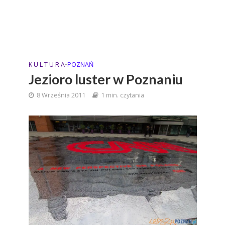
K U L T U R A
•
POZNAŃ
Jezioro luster w Poznaniu
8 Września 2011
1 min. czytania