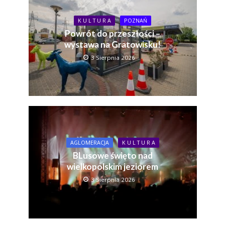
K U L T U R A
POZNAŃ
Powrót do przeszłości –
wystawa na Gratowisku!
3 Sierpnia 2026
AGLOMERACJA
K U L T U R A
BLusowe święto nad
wielkopolskim jeziorem
3 Sierpnia 2026