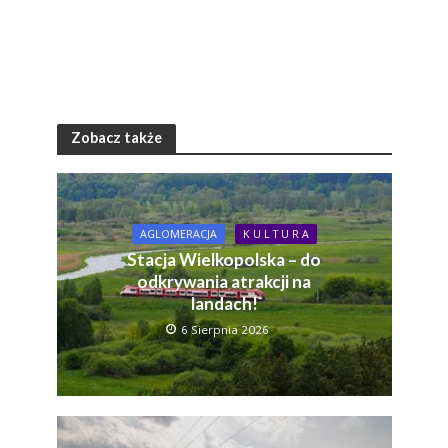
Zobacz także
AGLOMERACJA
K U L T U R A
Stacja Wielkopolska – do
odkrywania atrakcji na
landach!
6 Sierpnia 2026