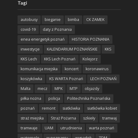
Tagi
autobusy
bieganie
bimba
CK ZAMEK
covid-19
daty z Poznania
enea energetyk poznań
HISTORIA POZNANIA
inwestycje
KALENDARIUM POZNAŃSKIE
KKS
KKS Lech
KKS Lech Poznań
Kolejorz
komunikacja miejska
koncert
koronawirus
koszykówka
KS WARTA Poznań
LECH POZNAŃ
Malta
mecz
MPK
MTP
objazdy
piłka nożna
policja
Politechnika Poznańska
poznań
remont
siatkówka
siatkówka kobiet
straż miejska
Straż Pożarna
szkieły
tramwaj
tramwaje
UAM
utrudnienia
warta poznań
waterpolo
w poznaniu
wypadek
ZDM