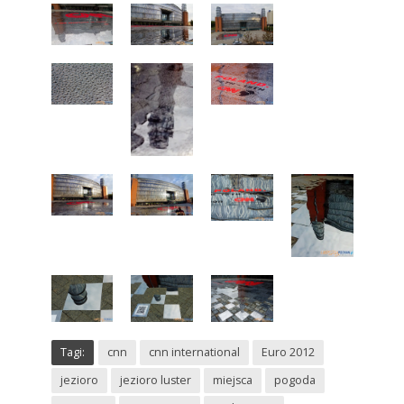
Tagi:
cnn
cnn international
Euro 2012
jezioro
jezioro luster
miejsca
pogoda