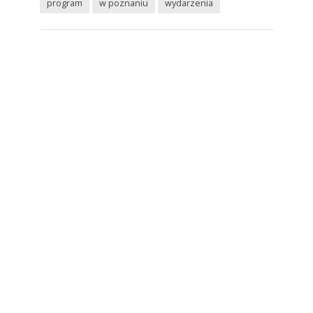
program
w poznaniu
wydarzenia