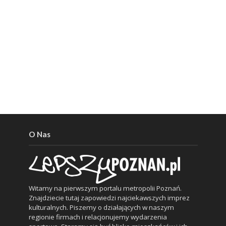
O Nas
Witamy na pierwszym portalu metropolii Poznań.
Znajdziecie tutaj zapowiedzi najciekawszych imprez
kulturalnych. Piszemy o działających w naszym
regionie firmach i relacjonujemy wydarzenia