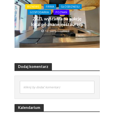
BIZNEWS
FIRMA
GŁOSBIZNESU
GOSPODARKA
POZNAŃ
ZKZL wystawia na aukcję
lokal po znanej restauracji
12 Sierpnia 2022
Dodaj komentarz
kliknij by dodać komentarz
Kalendarium