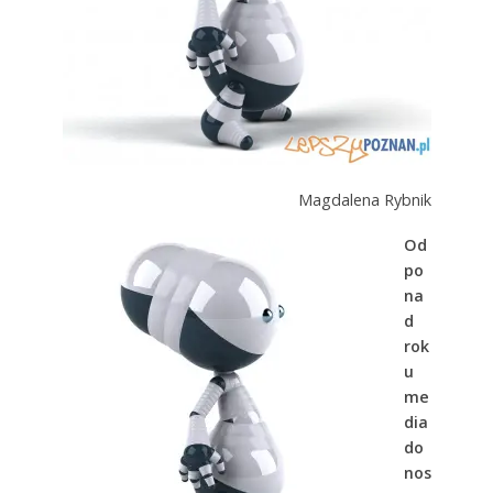
Magdalena Rybnik
Od
po
na
d
rok
u
me
dia
do
nos