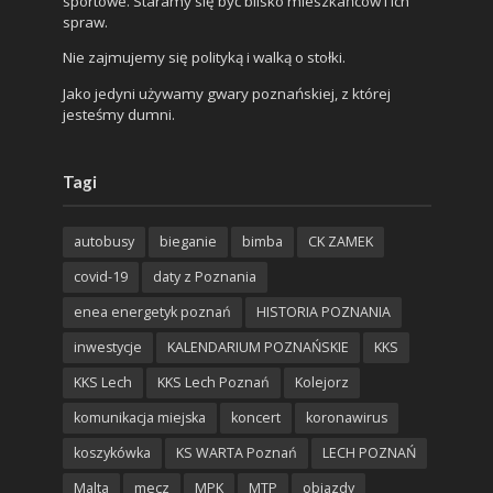
sportowe. Staramy się być blisko mieszkańców i ich
spraw.
Nie zajmujemy się polityką i walką o stołki.
Jako jedyni używamy gwary poznańskiej, z której
jesteśmy dumni.
Tagi
autobusy
bieganie
bimba
CK ZAMEK
covid-19
daty z Poznania
enea energetyk poznań
HISTORIA POZNANIA
inwestycje
KALENDARIUM POZNAŃSKIE
KKS
KKS Lech
KKS Lech Poznań
Kolejorz
komunikacja miejska
koncert
koronawirus
koszykówka
KS WARTA Poznań
LECH POZNAŃ
Malta
mecz
MPK
MTP
objazdy