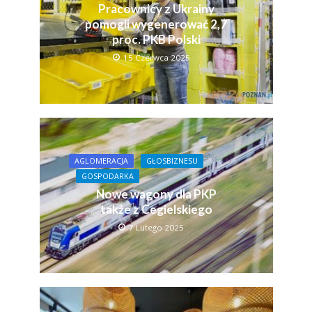
Pracownicy z Ukrainy
pomogli wygenerować 2,7
proc. PKB Polski
15 Czerwca 2025
AGLOMERACJA
GŁOSBIZNESU
GOSPODARKA
Nowe wagony dla PKP
także z Cegielskiego
7 Lutego 2025