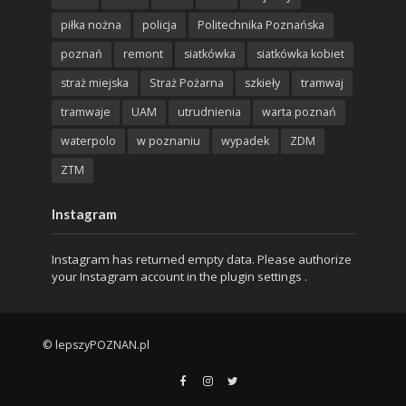
piłka nożna
policja
Politechnika Poznańska
poznań
remont
siatkówka
siatkówka kobiet
straż miejska
Straż Pożarna
szkieły
tramwaj
tramwaje
UAM
utrudnienia
warta poznań
waterpolo
w poznaniu
wypadek
ZDM
ZTM
Instagram
Instagram has returned empty data. Please authorize
your Instagram account in the
plugin settings
.
© lepszyPOZNAN.pl