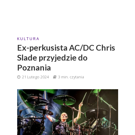
K U L T U R A
Ex-perkusista AC/DC Chris
Slade przyjedzie do
Poznania
21 Lutego 2024
3 min. czytania