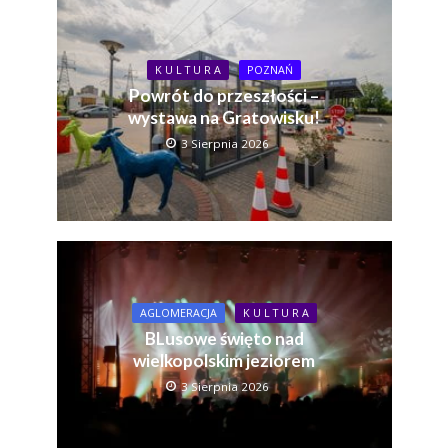
K U L T U R A
POZNAŃ
Powrót do przeszłości –
wystawa na Gratowisku!
3 Sierpnia 2026
AGLOMERACJA
K U L T U R A
BLusowe święto nad
wielkopolskim jeziorem
3 Sierpnia 2026