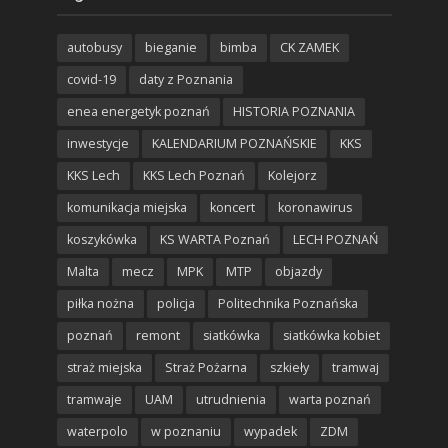
autobusy
bieganie
bimba
CK ZAMEK
covid-19
daty z Poznania
enea energetyk poznań
HISTORIA POZNANIA
inwestycje
KALENDARIUM POZNAŃSKIE
KKS
KKS Lech
KKS Lech Poznań
Kolejorz
komunikacja miejska
koncert
koronawirus
koszykówka
KS WARTA Poznań
LECH POZNAŃ
Malta
mecz
MPK
MTP
objazdy
piłka nożna
policja
Politechnika Poznańska
poznań
remont
siatkówka
siatkówka kobiet
straż miejska
Straż Pożarna
szkieły
tramwaj
tramwaje
UAM
utrudnienia
warta poznań
waterpolo
w poznaniu
wypadek
ZDM