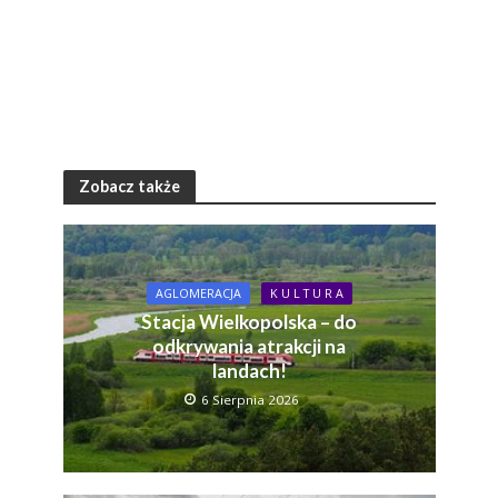
Zobacz także
AGLOMERACJA
K U L T U R A
Stacja Wielkopolska – do
odkrywania atrakcji na
landach!
6 Sierpnia 2026