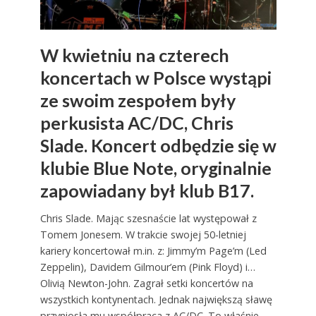
W kwietniu na czterech
koncertach w Polsce wystąpi
ze swoim zespołem były
perkusista AC/DC, Chris
Slade. Koncert odbędzie się w
klubie Blue Note, oryginalnie
zapowiadany był klub B17.
Chris Slade. Mając szesnaście lat występował z
Tomem Jonesem. W trakcie swojej 50-letniej
kariery koncertował m.in. z: Jimmy’m Page’m (Led
Zeppelin), Davidem Gilmour’em (Pink Floyd) i…
Olivią Newton-John. Zagrał setki koncertów na
wszystkich kontynentach. Jednak największą sławę
przyniosła mu współpraca z AC/DC. To właśnie