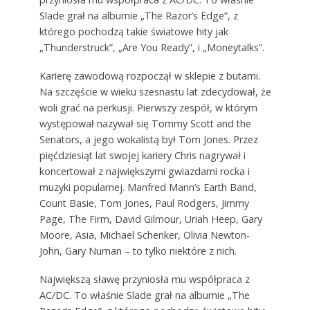
Slade grał na albumie „The Razor’s Edge”, z
którego pochodzą takie światowe hity jak
„Thunderstruck”, „Are You Ready”, i „Moneytalks”.
Karierę zawodową rozpoczął w sklepie z butami.
Na szczęście w wieku szesnastu lat zdecydował, że
woli grać na perkusji. Pierwszy zespół, w którym
występował nazywał się Tommy Scott and the
Senators, a jego wokalistą był Tom Jones. Przez
pięćdziesiąt lat swojej kariery Chris nagrywał i
koncertował z największymi gwiazdami rocka i
muzyki popularnej. Manfred Mann’s Earth Band,
Count Basie, Tom Jones, Paul Rodgers, Jimmy
Page, The Firm, David Gilmour, Uriah Heep, Gary
Moore, Asia, Michael Schenker, Olivia Newton-
John, Gary Numan – to tylko niektóre z nich.
Największą sławę przyniosła mu współpraca z
AC/DC. To właśnie Slade grał na albumie „The