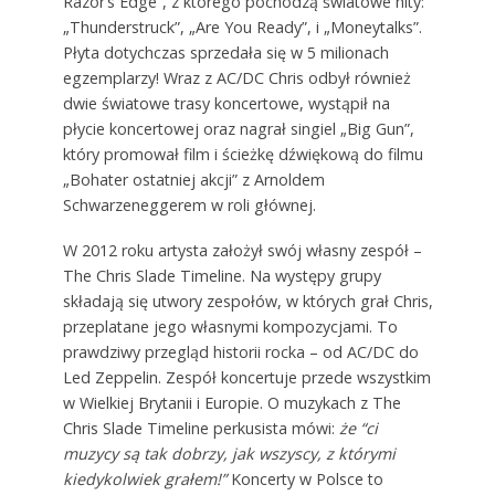
Razor’s Edge”, z którego pochodzą światowe hity:
„Thunderstruck”, „Are You Ready”, i „Moneytalks”.
Płyta dotychczas sprzedała się w 5 milionach
egzemplarzy! Wraz z AC/DC Chris odbył również
dwie światowe trasy koncertowe, wystąpił na
płycie koncertowej oraz nagrał singiel „Big Gun”,
który promował film i ścieżkę dźwiękową do filmu
„Bohater ostatniej akcji” z Arnoldem
Schwarzeneggerem w roli głównej.
W 2012 roku artysta założył swój własny zespół –
The Chris Slade Timeline. Na występy grupy
składają się utwory zespołów, w których grał Chris,
przeplatane jego własnymi kompozycjami. To
prawdziwy przegląd historii rocka – od AC/DC do
Led Zeppelin. Zespół koncertuje przede wszystkim
w Wielkiej Brytanii i Europie. O muzykach z The
Chris Slade Timeline perkusista mówi:
że “ci
muzycy są tak dobrzy, jak wszyscy, z którymi
kiedykolwiek grałem!”
Koncerty w Polsce to