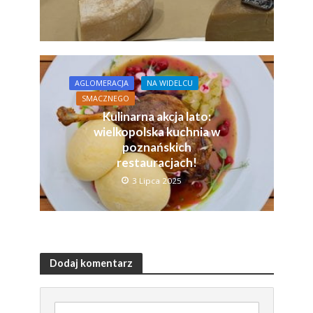
AGLOMERACJA
NA WIDELCU
SMACZNEGO
Kulinarna akcja lato:
wielkopolska kuchnia w
poznańskich
restauracjach!
3 Lipca 2025
Dodaj komentarz