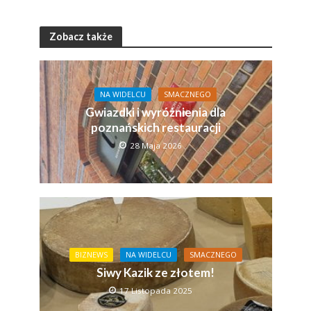
Zobacz także
NA WIDELCU
SMACZNEGO
Gwiazdki i wyróżnienia dla
poznańskich restauracji
28 Maja 2026
BIZNEWS
NA WIDELCU
SMACZNEGO
Siwy Kazik ze złotem!
17 Listopada 2025