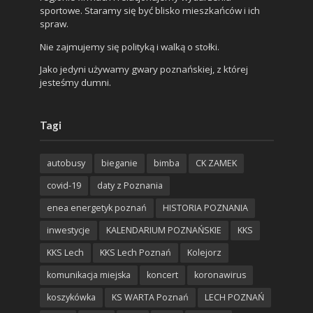
sportowe. Staramy się być blisko mieszkańców i ich
spraw.
Nie zajmujemy się polityką i walką o stołki.
Jako jedyni używamy gwary poznańskiej, z której
jesteśmy dumni.
Tagi
autobusy
bieganie
bimba
CK ZAMEK
covid-19
daty z Poznania
enea energetyk poznań
HISTORIA POZNANIA
inwestycje
KALENDARIUM POZNAŃSKIE
KKS
KKS Lech
KKS Lech Poznań
Kolejorz
komunikacja miejska
koncert
koronawirus
koszykówka
KS WARTA Poznań
LECH POZNAŃ