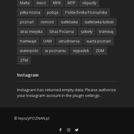
Malta
mecz
MPK
MTP
objazdy
piłka nożna
policja
Politechnika Poznańska
poznań
remont
siatkówka
siatkówka kobiet
straż miejska
Straż Pożarna
szkieły
tramwaj
tramwaje
UAM
utrudnienia
warta poznań
waterpolo
w poznaniu
wypadek
ZDM
ZTM
Instagram
Instagram has returned empty data. Please authorize
your Instagram account in the
plugin settings
.
© lepszyPOZNAN.pl