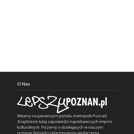
O Nas
Witamy na pierwszym portalu metropolii Poznań.
Znajdziecie tutaj zapowiedzi najciekawszych imprez
kulturalnych. Piszemy o działających w naszym
regionie firmach i relacjonujemy wydarzenia