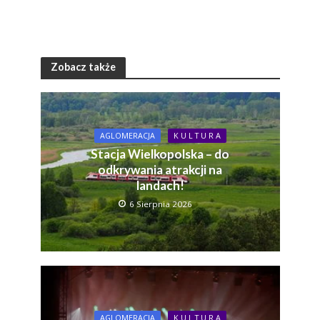
Zobacz także
AGLOMERACJA
K U L T U R A
Stacja Wielkopolska – do
odkrywania atrakcji na
landach!
6 Sierpnia 2026
AGLOMERACJA
K U L T U R A