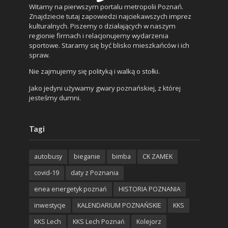
Witamy na pierwszym portalu metropolii Poznań.
Znajdziecie tutaj zapowiedzi najciekawszych imprez
kulturalnych. Piszemy o działających w naszym
regionie firmach i relacjonujemy wydarzenia
sportowe. Staramy się być blisko mieszkańców i ich
spraw.
Nie zajmujemy się polityką i walką o stołki.
Jako jedyni używamy gwary poznańskiej, z której
jesteśmy dumni.
Tagi
autobusy
bieganie
bimba
CK ZAMEK
covid-19
daty z Poznania
enea energetyk poznań
HISTORIA POZNANIA
inwestycje
KALENDARIUM POZNAŃSKIE
KKS
KKS Lech
KKS Lech Poznań
Kolejorz