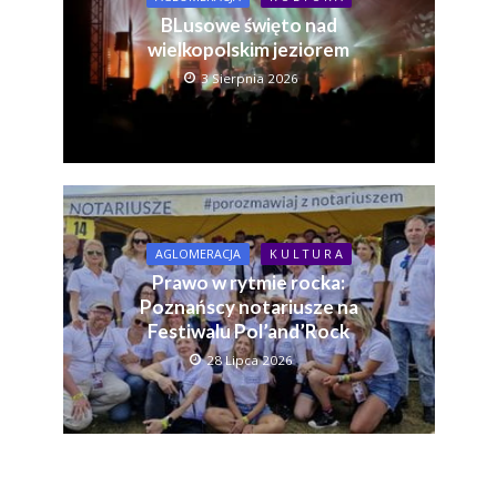
BLusowe święto nad
wielkopolskim jeziorem
3 Sierpnia 2026
AGLOMERACJA
K U L T U R A
Prawo w rytmie rocka:
Poznańscy notariusze na
Festiwalu Pol’and’Rock
28 Lipca 2026