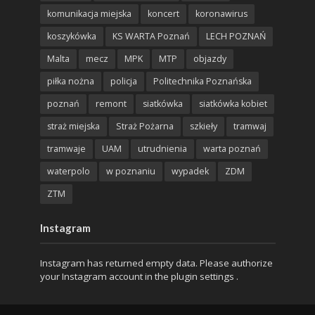
komunikacja miejska
koncert
koronawirus
koszykówka
KS WARTA Poznań
LECH POZNAŃ
Malta
mecz
MPK
MTP
objazdy
piłka nożna
policja
Politechnika Poznańska
poznań
remont
siatkówka
siatkówka kobiet
straż miejska
Straż Pożarna
szkieły
tramwaj
tramwaje
UAM
utrudnienia
warta poznań
waterpolo
w poznaniu
wypadek
ZDM
ZTM
Instagram
Instagram has returned empty data. Please authorize
your Instagram account in the
plugin settings
.