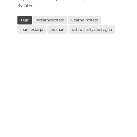
Rychter
Tagi:
#czarnyprotest
Czarny Protest
manifestacja
poznań
ustawa antyaboircyjna