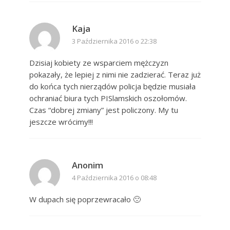
Kaja
3 Października 2016 o 22:38
Dzisiaj kobiety ze wsparciem mężczyzn
pokazały, że lepiej z nimi nie zadzierać. Teraz już
do końca tych nierządów policja będzie musiała
ochraniać biura tych PISlamskich oszołomów.
Czas “dobrej zmiany” jest policzony. My tu
jeszcze wrócimy!!!
Anonim
4 Października 2016 o 08:48
W dupach się poprzewracało 🙁