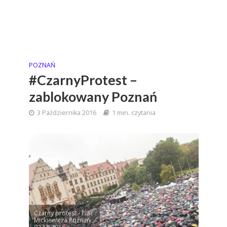
POZNAŃ
#CzarnyProtest –
zablokowany Poznań
3 Października 2016
1 min. czytania
Czarny protest - Plac
Mickiewicza Poznań