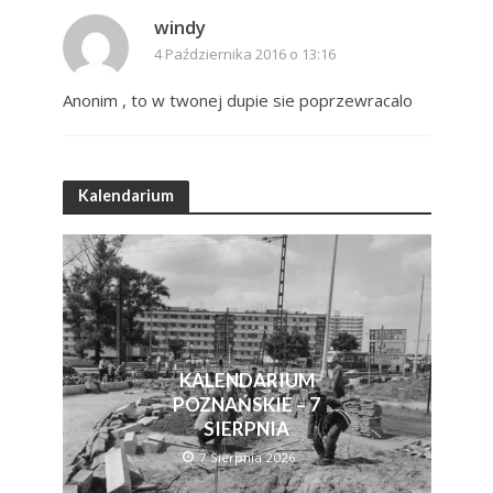
windy
4 Października 2016 o 13:16
Anonim , to w twonej dupie sie poprzewracalo
Kalendarium
KALENDARIUM
POZNAŃSKIE – 7
SIERPNIA
7 Sierpnia 2026