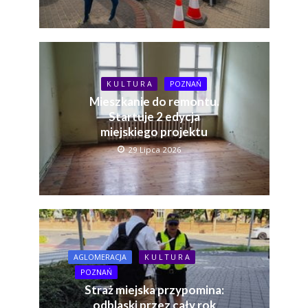
K U L T U R A
POZNAŃ
Mieszkanie do remontu.
Startuje 2 edycja
miejskiego projektu
29 Lipca 2026
AGLOMERACJA
K U L T U R A
POZNAŃ
Straż miejska przypomina:
odblaski przez cały rok