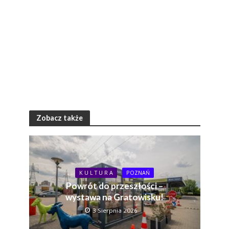
Zobacz także
K U L T U R A
POZNAŃ
Powrót do przeszłości –
wystawa na Gratowisku!
3 Sierpnia 2026