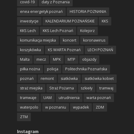
covid-19
daty z Poznania
enea energetyk poznań
HISTORIA POZNANIA
inwestycje
KALENDARIUM POZNAŃSKIE
KKS
KKS Lech
KKS Lech Poznań
Kolejorz
komunikacja miejska
koncert
koronawirus
koszykówka
KS WARTA Poznań
LECH POZNAŃ
Malta
mecz
MPK
MTP
objazdy
piłka nożna
policja
Politechnika Poznańska
poznań
remont
siatkówka
siatkówka kobiet
straż miejska
Straż Pożarna
szkieły
tramwaj
tramwaje
UAM
utrudnienia
warta poznań
waterpolo
w poznaniu
wypadek
ZDM
ZTM
Instagram