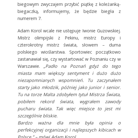
biegowym zwyczajem przybić piątkę z koleżanką-
biegaczką, informujemy, że będzie biegła z
numerem 7.
Adam Korol wcale nie ustępuje Iwonie Guzowskiej.
Mistrz olimpijski z Pekinu, mistrz Europy i
czterokrotny mistrz świata, słowem – duma
polskiego wioślarstwa. Sportowiec początkowo
zastanawiał się, czy wystartować w Poznaniu czy w
Warszawie.
„Padło na Poznań gdyż do tego
miasta mam większy sentyment i dużo dużo
niezapomnianych wspomnień. Tu zaczynałem
starty jako młodzik, później jako junior i senior.
Tu na torze Malta zdobyłem tytuł Mistrza Świata,
pobiłem rekord świata, wygrałem zawody
pucharu świata. Tak więc miejsce to jest mi
szczególnie bliskie.
Bardzo ważna dla mnie była opinia o
perfekcyjnej organizacji i najlepszych kibicach w
Polsce ” – mówi Adam Korol
.