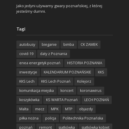
Jako jedyni używamy gwary poznańskiej, z której
jesteśmy dumni.
Tagi
autobusy
bieganie
bimba
CK ZAMEK
covid-19
daty z Poznania
enea energetyk poznań
HISTORIA POZNANIA
inwestycje
KALENDARIUM POZNAŃSKIE
KKS
KKS Lech
KKS Lech Poznań
Kolejorz
komunikacja miejska
koncert
koronawirus
koszykówka
KS WARTA Poznań
LECH POZNAŃ
Malta
mecz
MPK
MTP
objazdy
piłka nożna
policja
Politechnika Poznańska
poznań
remont
siatkówka
siatkówka kobiet