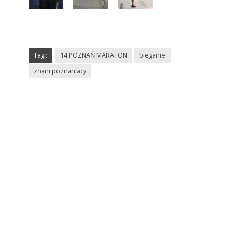
Tagi:
14 POZNAŃ MARATON
bieganie
znani poznaniacy