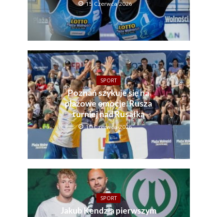
15 Czerwca 2026
SPORT
Poznań szykuje się na
plażowe emocje. Rusza
turniej nad Rusałką
10 Czerwca 2026
SPORT
Jakub Kendzia pierwszym