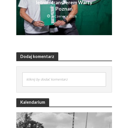
letnim transferem Warty
Poznań
9 Czerwca 2026
Dodaj komentarz
kliknij by dodać komentarz
Kalendarium