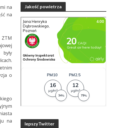
Jakość powietrza
ami na
ąść na
y ZTM
ajowej
 były
cach.
letnim
yzja o
skiego
yjnym
iasta
aju na
lepszyTwitter