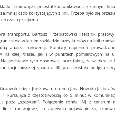
zkładu i tramwaj 25 przestał komunikować się z innymi lini
za mniej osób korzystających z linii. Trzeba było się przesi
t do czasu przejazdu.
ora transportu. Bartosz Trzebiatowski rzecznik prasow
raniczenie w letnim rozkładzie jazdy kursów na linii tramw
dną analizą frekwencji. Pomiary napełnień prowadzone
na całej trasie, jak i w punktach pomiarowych na uli
. Na podstawie tych obserwacji oraz faktu, że w okresie 
nikacji miejskiej spada o 30 proc. została podjęta dec
Grunwaldzkiej z Junikowa do ronda Jana Nowaka Jeziorań
T1 kursująca z częstotliwością co 5 minut w komunikac
ut poza „szczytem”. Połączenie ronda JNJ z centrum m
ry linie tramwajowe, co zapewnia pojawianie się tramw