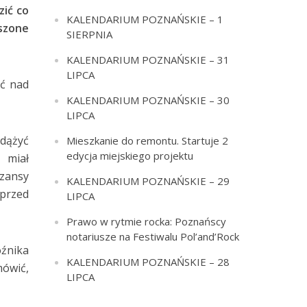
zić co
KALENDARIUM POZNAŃSKIE – 1
szone
SIERPNIA
KALENDARIUM POZNAŃSKIE – 31
LIPCA
ić nad
KALENDARIUM POZNAŃSKIE – 30
LIPCA
zdążyć
Mieszkanie do remontu. Startuje 2
edycja miejskiego projektu
 miał
szansy
KALENDARIUM POZNAŃSKIE – 29
 przed
LIPCA
Prawo w rytmie rocka: Poznańscy
notariusze na Festiwalu Pol’and’Rock
źnika
KALENDARIUM POZNAŃSKIE – 28
mówić,
LIPCA