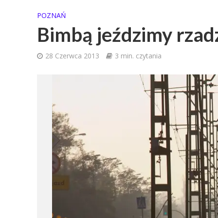
POZNAŃ
Bimbą jeździmy rzadz
28 Czerwca 2013
3 min. czytania