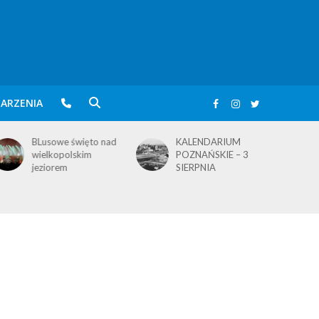
ARZENIA
BLusowe święto nad
KALENDARIUM
wielkopolskim
POZNAŃSKIE – 3
jeziorem
SIERPNIA