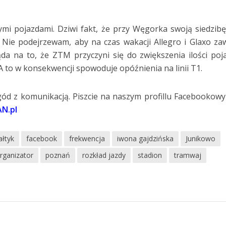
ymi pojazdami. Dziwi fakt, że przy Węgorka swoją siedzib
 Nie podejrzewam, aby na czas wakacji Allegro i Glaxo zaw
da na to, że ZTM przyczyni się do zwiększenia ilości po
A to w konsekwencji spowoduje opóźnienia na linii T1.
ód z komunikacją. Piszcie na naszym profillu Facebookow
N.pl
ałtyk
facebook
frekwencja
iwona gajdzińska
Junikowo
rganizator
poznań
rozkład jazdy
stadion
tramwaj