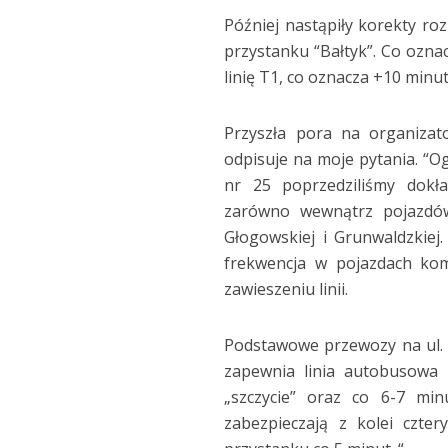
Później nastąpiły korekty ro
przystanku “Bałtyk”. Co oznac
linię T1, co oznacza +10 minu
Przyszła pora na organizat
odpisuje na moje pytania. “Og
nr 25 poprzedziliśmy dokła
zarówno wewnątrz pojazdów 
Głogowskiej i Grunwaldzkiej
frekwencja w pojazdach komu
zawieszeniu linii.
Podstawowe przewozy na ul. 
zapewnia linia autobusowa 
„szczycie” oraz co 6-7 min
zabezpieczają z kolei czte