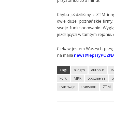
przystanku co 5 minut. “
Chyba jeździliśmy z ZTM inn
dwie duże, poznańskie firmy.
swoje funkcjonowanie. Wyglą
jeżdżących w tamtym rejonie. 
Ciekaw jestem Waszych przyg
na maila
news@lepszyPOZNA
Tagi:
allegro
autobus
B
korki
MPK
opóźnienia
o
tramwaje
transport
ZTM