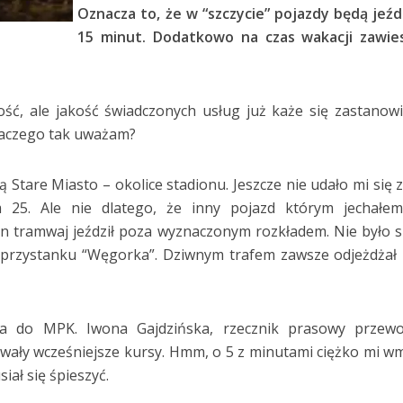
Oznacza to, że w “szczycie” pojazdy będą jeźd
15 minut. Dodatkowo na czas wakacji zawie
ość, ale jakość świadczonych usług już każe się zastanow
aczego tak uważam?
ą Stare Miasto – okolice stadionu. Jeszcze nie udało mi się 
 25. Ale nie dlatego, że inny pojazd którym jechałem
ten tramwaj jeździł poza wyznaczonym rozkładem. Nie było 
 przystanku “Węgorka”. Dziwnym trafem zawsze odjeżdżał
ia do MPK. Iwona Gajdzińska, rzecznik prasowy przewo
zowały wcześniejsze kursy. Hmm, o 5 z minutami ciężko mi w
iał się śpieszyć.