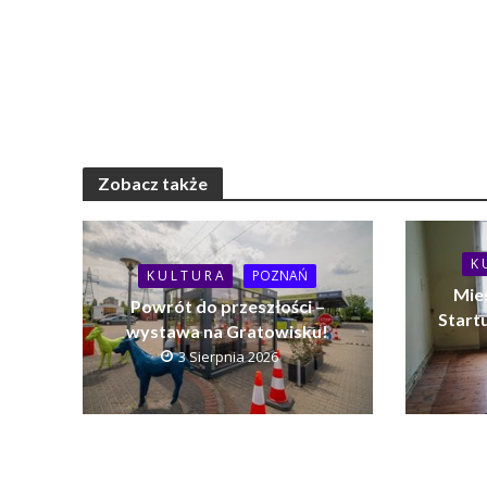
Zobacz także
K 
K U L T U R A
POZNAŃ
Mie
Powrót do przeszłości –
Startu
wystawa na Gratowisku!
3 Sierpnia 2026