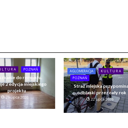
U L T U R A
POZNAŃ
AGLOMERACJA
K U L T U R A
szkanie do remontu.
POZNAŃ
je 2 edycja miejskiego
Straż miejska przypomina
projektu
odblaski przez cały rok
29 Lipca 2026
22 Lipca 2026