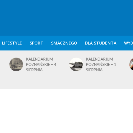
LIFESTYLE
SPORT
SMACZNEGO
DLA STUDENTA
WYD
KALENDARIUM
KALENDARIUM
POZNAŃSKIE – 4
POZNAŃSKIE – 1
SIERPNIA
SIERPNIA