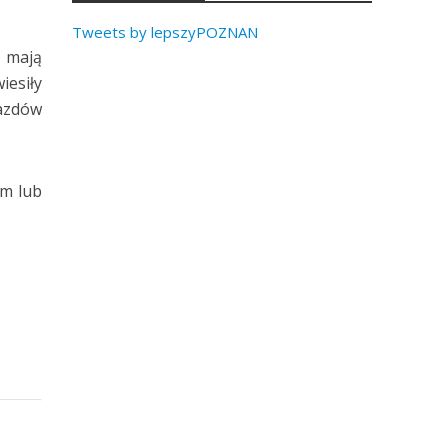
Tweets by lepszyPOZNAN
ę mają
iesiły
jazdów
ym lub