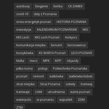
autobusy
bieganie
bimba
CK ZAMEK
covid-19
daty z Poznania
enea energetyk poznań
HISTORIA POZNANIA
inwestycje
KALENDARIUM POZNAŃSKIE
KKS
KKS Lech
KKS Lech Poznań
Kolejorz
komunikacja miejska
koncert
koronawirus
koszykówka
KS WARTA Poznań
LECH POZNAŃ
Malta
mecz
MPK
MTP
objazdy
piłka nożna
policja
Politechnika Poznańska
poznań
remont
siatkówka
siatkówka kobiet
straż miejska
Straż Pożarna
szkieły
tramwaj
tramwaje
UAM
utrudnienia
warta poznań
waterpolo
w poznaniu
wypadek
ZDM
ZTM