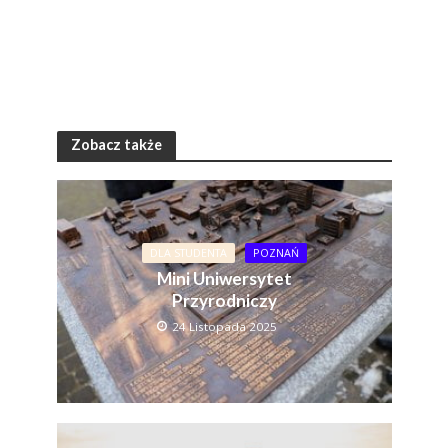
Zobacz także
DLA STUDENTA
POZNAŃ
Mini Uniwersytet
Przyrodniczy
24 Listopada 2025