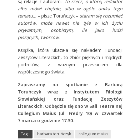
są relacje z autorami.
To rzecz, o której redaktor
albo mówi chętnie, albo w ogóle unika tego
tematu…
– pisze Toruńczyk –
staram się rozumieć
autorów, może nawet nie tyle w ich życiu
prywatnym, osobistym, ile jako ludzi
piszących, twórców
.
Książka, która ukazała się nakładem
Fundacji
Zeszytów Literackich,
to zbiór pięknych i mądrych
portretów, z ważnym przesłaniem dla
współczesnego świata.
Zapraszamy na spotkanie z Barbarą
Toruńczyk wraz z Instytutem Filologii
Słowiańskiej oraz Fundacją Zeszytów
Literackich. Odbędzie się ono
w Sali Teatralnej
Collegium Maius (ul. Fredry 10) w czwartek
7 marca o godzinie 17:30
.
Tagi:
barbara toruńczyk
collegium maius