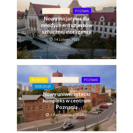
DLA STUDENTA
POZNAŃ
Nowa inicjatywa dla
młodych entuzjastów
sztucznej inteligencji
14 Lutego 2025
BIZNEWS
DLA STUDENTA
POZNAŃ
SIEBUDUJE
Nowy uniwersytecki
kompleks w centrum
Poznania
7 Października 2023