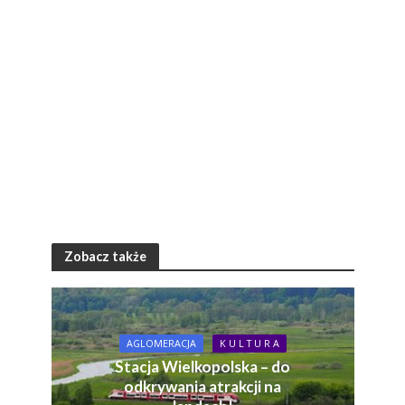
Zobacz także
AGLOMERACJA
K U L T U R A
Stacja Wielkopolska – do
odkrywania atrakcji na