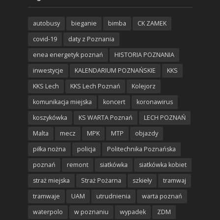
autobusy
bieganie
bimba
CK ZAMEK
covid-19
daty z Poznania
enea energetyk poznań
HISTORIA POZNANIA
inwestycje
KALENDARIUM POZNAŃSKIE
KKS
KKS Lech
KKS Lech Poznań
Kolejorz
komunikacja miejska
koncert
koronawirus
koszykówka
KS WARTA Poznań
LECH POZNAŃ
Malta
mecz
MPK
MTP
objazdy
piłka nożna
policja
Politechnika Poznańska
poznań
remont
siatkówka
siatkówka kobiet
straż miejska
Straż Pożarna
szkieły
tramwaj
tramwaje
UAM
utrudnienia
warta poznań
waterpolo
w poznaniu
wypadek
ZDM