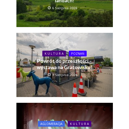
landach!
6 Sierpnia 2026
K U L T U R A
POZNAŃ
Powrót do przeszłości –
wystawa na Gratowisku!
3 Sierpnia 2026
AGLOMERACJA
K U L T U R A