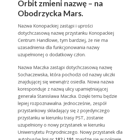
Orbit zmieni nazwę – na
Obodrzycka Mars.
Nazwa Konopackiej zastąpi i uprości
dotychczasową nazwę przystanku Konopackiej
Centrum Handlowe, tym bardziej, że nie ma
uzasadnienia dla funkcjonowania nazwy
uzupełnionej o dodatkowy człon.
Nazwa Maczka zastąpi dotychczasową nazwę
Sochaczewska, która pochodzi od nazwy uliczki
znajdującej się wewnątrz osiedla. Nowa nazwa
koresponduje z nazwą ulicy upamiętniającej
generała Stanisława Maczka. Dzięki temu będzie
lepiej rozpoznawalna. Jednocześnie, zespół
przystankowy składający się z pojedynczego
przystanku w kierunku trasy PST, zostanie
uzupełniony o nowy przystanek w kierunku
Uniwersytetu Przyrodniczego. Nowy przystanek dla
autobusów linii nr
182 i 191
znajdzie się w połowie