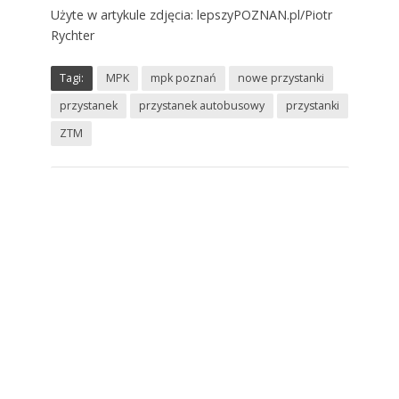
Użyte w artykule zdjęcia: lepszyPOZNAN.pl/Piotr
Rychter
Tagi:
MPK
mpk poznań
nowe przystanki
przystanek
przystanek autobusowy
przystanki
ZTM