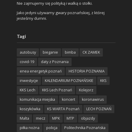
Nie zajmujemy się polityką i walką o stołki.
Jako jedyni używamy gwary poznańskiej, z której
jesteśmy dumni.
Tagi
autobusy
bieganie
bimba
CK ZAMEK
covid-19
daty z Poznania
enea energetyk poznań
HISTORIA POZNANIA
inwestycje
KALENDARIUM POZNAŃSKIE
KKS
KKS Lech
KKS Lech Poznań
Kolejorz
komunikacja miejska
koncert
koronawirus
koszykówka
KS WARTA Poznań
LECH POZNAŃ
Malta
mecz
MPK
MTP
objazdy
piłka nożna
policja
Politechnika Poznańska