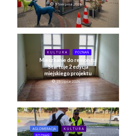
3 Sierpnia 2026
K U L T U R A
POZNAŃ
Mieszkanie do remontu.
Startuje 2 edycja
miejskiego projektu
29 Lipca 2026
AGLOMERACJA
K U L T U R A
POZNAŃ