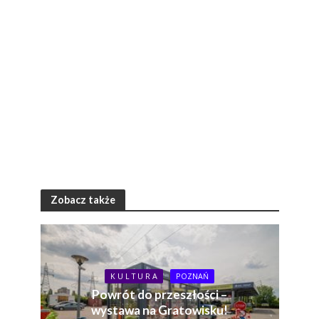
Zobacz także
K U L T U R A
POZNAŃ
Powrót do przeszłości –
wystawa na Gratowisku!