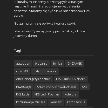
kulturalnych. Piszemy o działających w naszym
regionie firmach i relacjonujemy wydarzenia
sportowe. Staramy się być blisko mieszkańców i ich
spraw.
Nie zajmujemy się polityką i walką o stołki.
Jako jedyni używamy gwary poznańskiej, z której
jesteśmy dumni.
Tagi
autobusy
bieganie
bimba
CK ZAMEK
covid-19
daty z Poznania
enea energetyk poznań
HISTORIA POZNANIA
inwestycje
KALENDARIUM POZNAŃSKIE
KKS
KKS Lech
KKS Lech Poznań
Kolejorz
komunikacja miejska
koncert
koronawirus