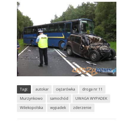
Tagi:
autokar
ciężarówka
droga nr 11
Murzynkowo
samochód
UWAGA WYPADEK
Wilekopolska
wypadek
zderzenie