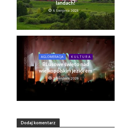
landach!
6 Sierpnia 2026
AGLOMERACJA
K U L T U R A
BLusowe święto nad
wielkopolskim jeziorem
3 Sierpnia 2026
Dodaj komentarz