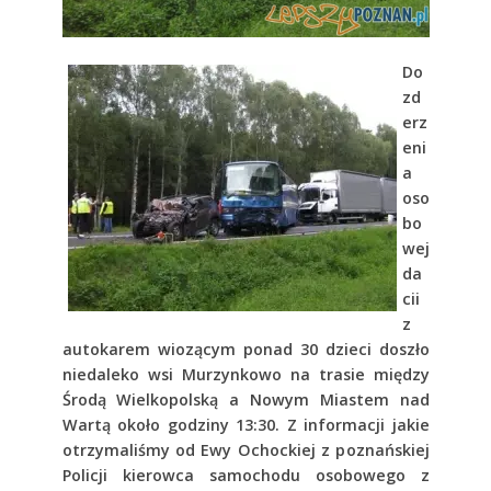
Do
zd
erz
eni
a
oso
bo
wej
da
cii
z
autokarem wiozącym ponad 30 dzieci doszło
niedaleko wsi Murzynkowo na trasie między
Środą Wielkopolską a Nowym Miastem nad
Wartą około godziny 13:30. Z informacji jakie
otrzymaliśmy od Ewy Ochockiej z poznańskiej
Policji kierowca samochodu osobowego z