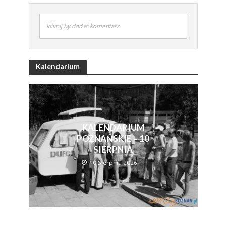
kliknij by dodać komentarz
Kalendarium
KALENDARIUM
POZNAŃSKIE – 10
SIERPNIA
10 Sierpnia 2026