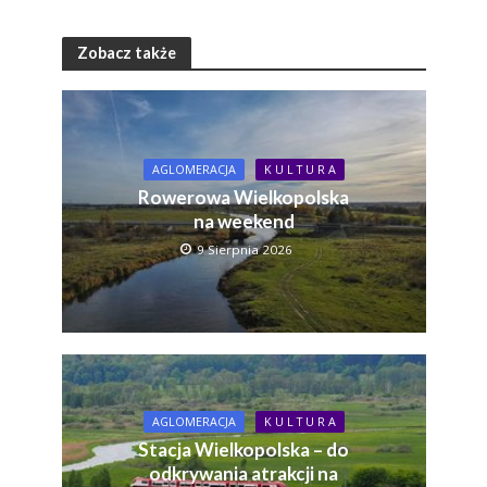
Zobacz także
AGLOMERACJA
K U L T U R A
Rowerowa Wielkopolska
na weekend
9 Sierpnia 2026
AGLOMERACJA
K U L T U R A
Stacja Wielkopolska – do
odkrywania atrakcji na