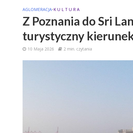
AGLOMERACJA
•
K U L T U R A
Z Poznania do Sri La
turystyczny kierune
10 Maja 2026
2 min. czytania