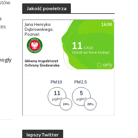
stów.
Jakość powietrza
u
a
tes
mogły
lepszyTwitter