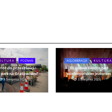
U L T U R A
POZNAŃ
AGLOMERACJA
K U L T U R A
rót do przeszłości –
BLusowe święto nad
awa na Gratowisku!
wielkopolskim jeziorem
3 Sierpnia 2026
3 Sierpnia 2026