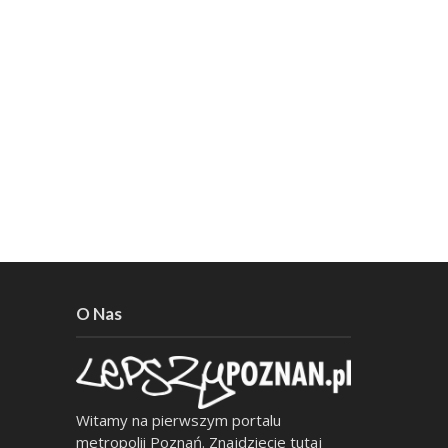
O Nas
Witamy na pierwszym portalu
metropolii Poznań. Znajdziecie tutaj