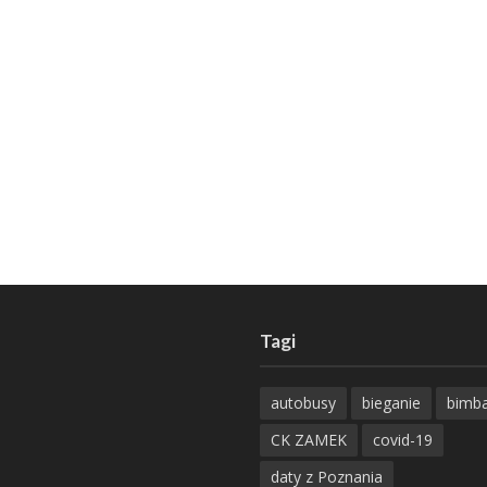
Tagi
autobusy
bieganie
bimb
CK ZAMEK
covid-19
daty z Poznania