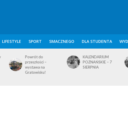
LIFESTYLE
SPORT
SMACZNEGO
DLA STUDENTA
WYD
w
Powrót do
KALENDARIUM
przeszłości –
POZNAŃSKIE – 7
wystawa na
SIERPNIA
Gratowisku!