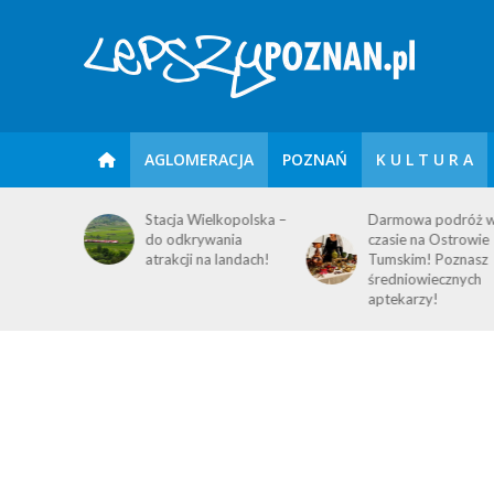
AGLOMERACJA
POZNAŃ
K U L T U R A
IUM
Stacja Wielkopolska –
Darmowa podróż 
E – 6
do odkrywania
czasie na Ostrowie
atrakcji na landach!
Tumskim! Poznasz
średniowiecznych
aptekarzy!