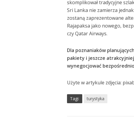
skomplikował tradycyjne szlaki
Sri Lanka nie zamierza jedna
zostaną zaprezentowane alter
Rajapaksa jako nowego, bezpi
czy Qatar Airways.
Dla poznaniaków planujących
pakiety i jeszcze atrakcyjni
wynegocjować bezpośrednio 
Użyte w artykule zdjęcia: pixa
Tagi:
turystyka