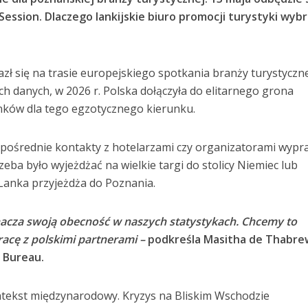
ssion. Dlaczego lankijskie biuro promocji turystyki wybr
ł się na trasie europejskiego spotkania branży turystyczne
ch danych, w 2026 r. Polska dołączyła do elitarnego grona
nków dla tego egzotycznego kierunku.
pośrednie kontakty z hotelarzami czy organizatorami wypr
zeba było wyjeżdżać na wielkie targi do stolicy Niemiec lub
i Lanka przyjeżdża do Poznania.
znacza swoją obecność w naszych statystykach. Chcemy to
acę z polskimi partnerami –
podkreśla Masitha de Thabre
 Bureau.
tekst międzynarodowy. Kryzys na Bliskim Wschodzie