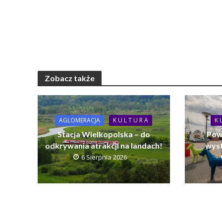
Zobacz także
AGLOMERACJA
K U L T U R A
K 
Stacja Wielkopolska – do
Pow
odkrywania atrakcji na landach!
wyst
6 Sierpnia 2026