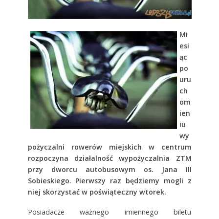
Mi
esi
ąc
po
uru
ch
om
ien
iu
wy
pożyczalni rowerów miejskich w centrum
rozpoczyna działalność wypożyczalnia ZTM
przy dworcu autobusowym os. Jana III
Sobieskiego. Pierwszy raz będziemy mogli z
niej skorzystać w
poświąteczny wtorek.
Posiadacze ważnego imiennego biletu