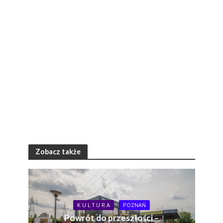
Zobacz także
K U L T U R A
POZNAŃ
Powrót do przeszłości –