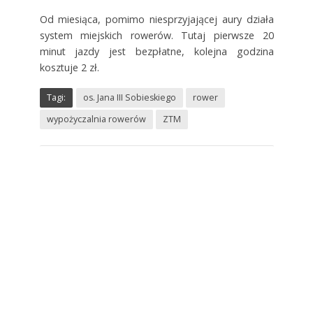
Od miesiąca, pomimo niesprzyjającej aury działa
system miejskich rowerów. Tutaj pierwsze 20
minut jazdy jest bezpłatne, kolejna godzina
kosztuje 2 zł.
Tagi:
os. Jana III Sobieskiego
rower
wypożyczalnia rowerów
ZTM