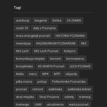
Tagi
autobusy
bieganie
bimba
CK ZAMEK
covid-19
daty z Poznania
enea energetyk poznań
HISTORIA POZNANIA
inwestycje
KALENDARIUM POZNAŃSKIE
KKS
KKS Lech
KKS Lech Poznań
Kolejorz
komunikacja miejska
koncert
koronawirus
koszykówka
KS WARTA Poznań
LECH POZNAŃ
Malta
mecz
MPK
MTP
objazdy
piłka nożna
policja
Politechnika Poznańska
poznań
remont
siatkówka
siatkówka kobiet
straż miejska
Straż Pożarna
szkieły
tramwaj
tramwaje
UAM
utrudnienia
warta poznań