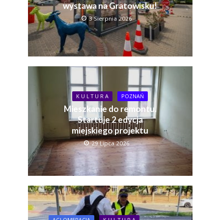
wystawa na Gratowisku!
3 Sierpnia 2026
K U L T U R A
POZNAŃ
Mieszkanie do remontu.
Startuje 2 edycja
miejskiego projektu
29 Lipca 2026
AGLOMERACJA
K U L T U R A