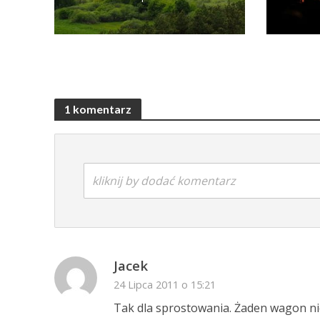
1 komentarz
kliknij by dodać komentarz
Jacek
24 Lipca 2011 o 15:21
Tak dla sprostowania. Żaden wagon nie