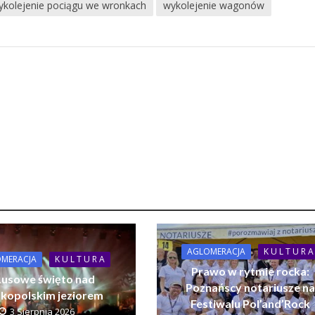
ykolejenie pociągu we wronkach
wykolejenie wagonów
AGLOMERACJA
K U L T U R A
MERACJA
K U L T U R A
Prawo w rytmie rocka:
usowe święto nad
Poznańscy notariusze n
lkopolskim jeziorem
Festiwalu Pol’and’Rock
3 Sierpnia 2026