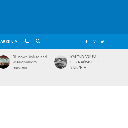
ARZENIA
BLusowe święto nad
KALENDARIUM
wielkopolskim
POZNAŃSKIE – 3
jeziorem
SIERPNIA