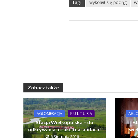
Tagi:
wykoleił się pociąg
w
Zobacz także
AGLOMERACJA
K U L T U R A
AGLO
Stacja Wielkopolska – do
BL
odkrywania atrakcji na landach!
wie
6 Sierpnia 2026