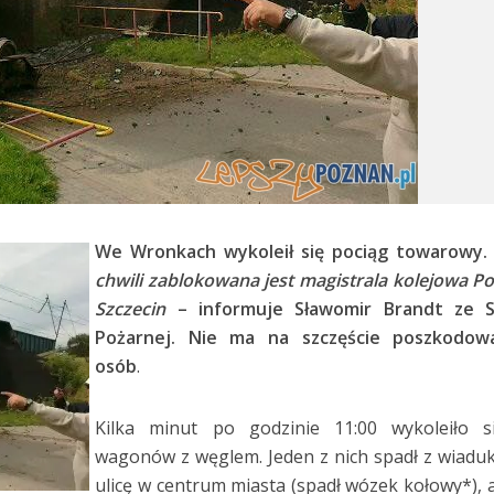
We Wronkach wykoleił się pociąg towarowy
chwili zablokowana jest magistrala kolejowa P
Szczecin
– informuje Sławomir Brandt ze S
Pożarnej. Nie ma na szczęście poszkodow
osób
.
Kilka minut po godzinie 11:00 wykoleiło s
wagonów z węglem. Jeden z nich spadł z wiadu
ulicę w centrum miasta (spadł wózek kołowy*), a