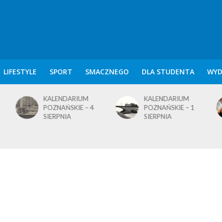
LIFESTYLE
SPORT
SMACZNEGO
DLA STUDENTA
WYD
KALENDARIUM
KALENDARIUM
POZNAŃSKIE – 4
POZNAŃSKIE – 1
SIERPNIA
SIERPNIA