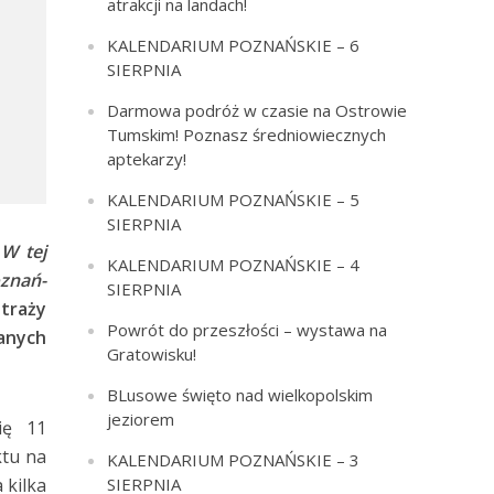
atrakcji na landach!
KALENDARIUM POZNAŃSKIE – 6
SIERPNIA
Darmowa podróż w czasie na Ostrowie
Tumskim! Poznasz średniowiecznych
aptekarzy!
KALENDARIUM POZNAŃSKIE – 5
SIERPNIA
.
W tej
KALENDARIUM POZNAŃSKIE – 4
oznań-
SIERPNIA
traży
Powrót do przeszłości – wystawa na
anych
Gratowisku!
BLusowe święto nad wielkopolskim
jeziorem
ię 11
ktu na
KALENDARIUM POZNAŃSKIE – 3
 kilka
SIERPNIA