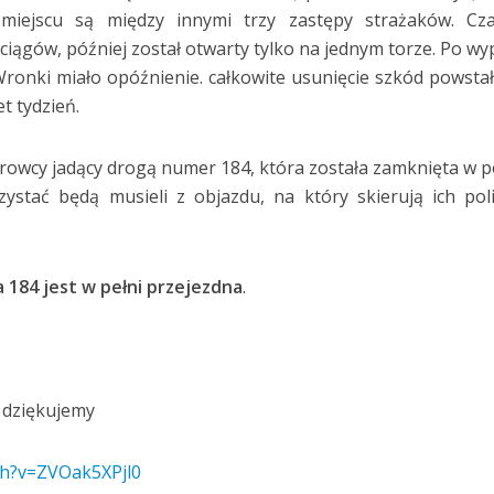
miejscu są między innymi trzy zastępy strażaków. Cz
ciągów, później został otwarty tylko na jednym torze. Po w
ronki miało opóźnienie. całkowite usunięcie szkód powsta
t tydzień.
erowcy jadący drogą numer 184, która została zamknięta w p
ystać będą musieli z objazdu, na który skierują ich poli
a 184 jest w pełni przejezdna
.
/
– dziękujemy
ch?v=ZVOak5XPjl0